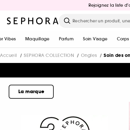
Rejoignez la liste 
r Vibes
Maquillage
Parfum
Soin Visage
Corps
Soin des o
Accueil
SEPHORA COLLECTION
Ongles
La marque