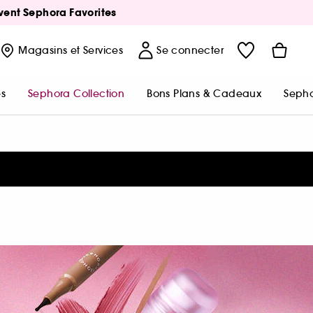
Avent Sephora Favorites
Magasins
et Services
Se connecter
s
Sephora Collection
Bons Plans & Cadeaux
Sepho