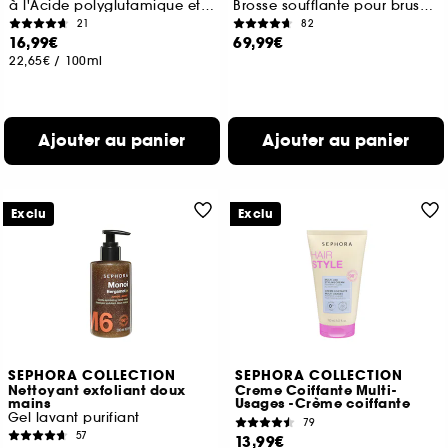
à l'Acide polyglutamique et aux Céramides
Brosse soufflante pour brushing effet volume
21
82
16,99€
69,99€
22,65€
/
100ml
Ajouter au panier
Ajouter au panier
Exclu
Exclu
SEPHORA COLLECTION
SEPHORA COLLECTION
Nettoyant exfoliant doux
Creme Coiffante Multi-
mains
Usages -Crème coiffante
Gel lavant purifiant
79
57
13,99€