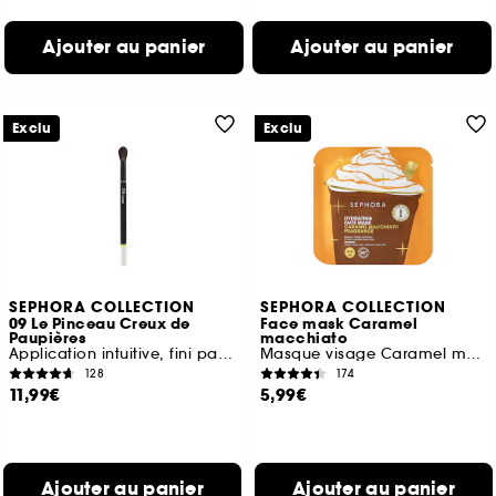
Ajouter au panier
Ajouter au panier
Exclu
Exclu
SEPHORA COLLECTION
SEPHORA COLLECTION
09 Le Pinceau Creux de
Face mask Caramel
Paupières
macchiato
Application intuitive, fini parfait
Masque visage Caramel macchiato
128
174
11,99€
5,99€
Ajouter au panier
Ajouter au panier