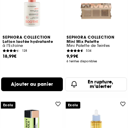
SEPHORA COLLECTION
SEPHORA COLLECTION
Lotion lactée hydratante
Mini Mix Palette
à l'Ectoïne
Mini Palette de Teintes
128
534
18,99€
9,99€
6 teintes disponibles
En rupture,
Ajouter au panier
m’alerter
Exclu
Exclu