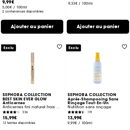
9,99€
9,33€
/
100ml
5,00€
/
100ml
2 contenances disponibles
Ajouter au panier
Ajouter au panier
Exclu
Exclu
SEPHORA COLLECTION
SEPHORA COLLECTION
BEST SKIN EVER GLOW
Après-Shampooing Sans
Anticernes
Rinçage Tout-En-Un
Anticernes fini naturel frais et lumineux
Nutrition sans rinçage
336
119
15,99€
13,99€
9,99€
/
100ml
12 teintes disponibles