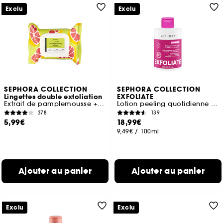
Exclu
Exclu
SEPHORA COLLECTION
SEPHORA COLLECTION
Lingettes double exfoliation
EXFOLIATE
Extrait de pamplemousse + Acides de fruits
Lotion peeling quotidienne avec 3% AHA + 2% vitamine C
378
139
5,99€
18,99€
9,49€
/
100ml
Ajouter au panier
Ajouter au panier
Exclu
Exclu