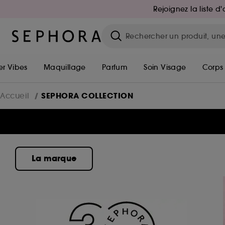
Rejoignez la liste 
r Vibes
Maquillage
Parfum
Soin Visage
Corps
SEPHORA COLLECTION
Accueil
La marque