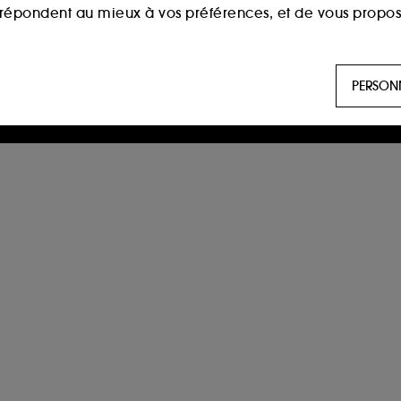
i répondent au mieux à vos préférences, et de vous propo
ls sont utilisés pour vous présenter du contenu susceptible
PERSON
aux, sur la base des pages que vous avez consultées, de votr
 permettent de réaliser des statistiques de fréquentation et
n ligne :
ils nous permettent de lutter notamment contre
es permettant l’affichage et/ou la fourniture de certaines fo
de vous faire bénéficier de l’authentification prolongée vo
saisir à nouveau votre identifiant et mot de passe.