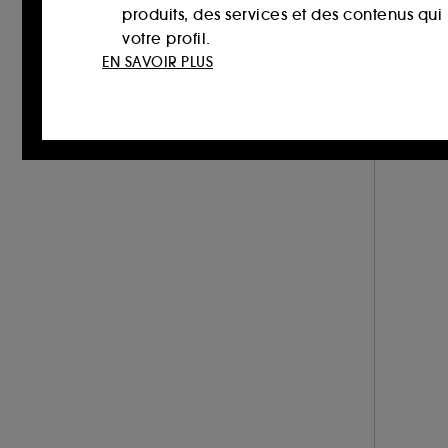
produits, des services et des contenus qu
votre profil.
Gris-Argent
Jaune-Doré
Marron (53)
EN SAVOIR PLUS
(13)
(10)
Cookies réseaux sociaux et publicité :
i
sur des sites tiers et sur les réseaux soci
interactions.
Cookies de mesure d’audience :
ils nous
Multi (8)
Noir (26)
Orange (15)
améliorer la performance.
Cookies de sécurisation des paiements e
usurpations d’identité.
Rose (52)
Rouge (25)
Transparent
Cookies fonctionnels :
il s’agit de cooki
(19)
d’authentification qui sont utilisés afin 
de votre prochaine visite sur le site sans 
Vert (13)
Violet (32)