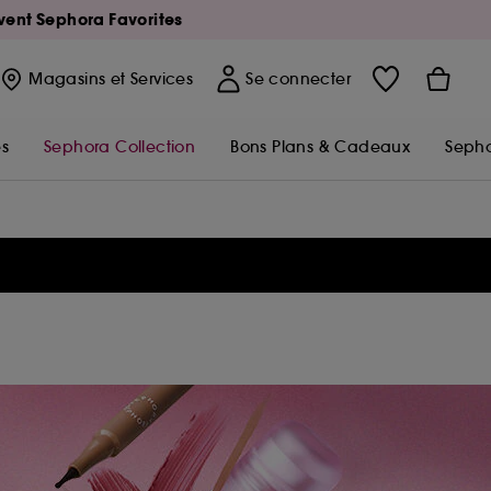
Avent Sephora Favorites
Magasins
et Services
Se connecter
s
Sephora Collection
Bons Plans & Cadeaux
Sepho