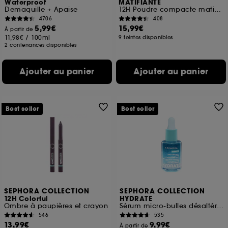
Waterproof
MATIFIANTE
Demaquille + Apaise
12H Poudre compacte matifiante
4706
408
5,99€
15,99€
À partir de
11,98€
/
100ml
9 teintes disponibles
2 contenances disponibles
Ajouter au panier
Ajouter au panier
Best seller
Best seller
SEPHORA COLLECTION
SEPHORA COLLECTION
12H Colorful
HYDRATE
Ombre à paupières et crayon
Sérum micro-bulles désaltérant à l'Acide hyaluronique + polyglutamique
546
535
13,99€
9,99€
À partir de