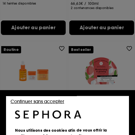
66,63€
/
100ml
14 teintes disponibles
2 contenances disponibles
Ajouter au panier
Ajouter au panier
Routine
Best seller
SEPHORA COLLECTION
SEPHORA COLLECTION
Continuer sans accepter
GLOW Routine éclat à la
Masque aux Extraits de Fruits
vitamine C
et Acide Hyaluronique
Masque Tissu Visage
52,97€
1824
3 produits
4,99€
6 contenances disponibles
Nous utilisons des cookies afin de vous offrir la