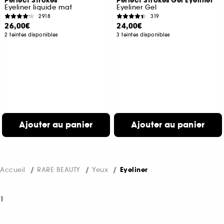
Perfect Strokes
Perfect Strokes Gel Eyeliner
Eyeliner liquide mat
Eyeliner Gel
2918
319
26,00€
24,00€
2 teintes disponibles
3 teintes disponibles
Ajouter au panier
Ajouter au panier
Accueil
RARE BEAUTY
Yeux
Eyeliner
1