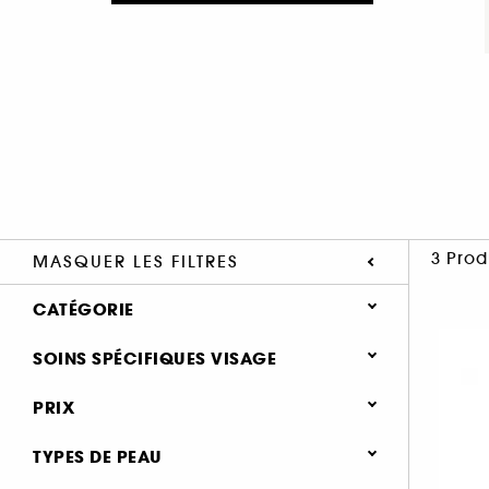
3 Prod
MASQUER LES FILTRES
CATÉGORIE
Soin Visage
SOINS SPÉCIFIQUES VISAGE
Type de soin
Soin amincissant & raffermissant (1)
PRIX
Crème de jour (1)
Soin anti-rides & anti-âge (1)
TYPES DE PEAU
Sérum (3)
Soin éclat & anti-fatigue (1)