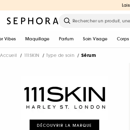
Lais
r Vibes
Maquillage
Parfum
Soin Visage
Corps
Sérum
Accueil
111SKIN
Type de soin
DÉCOUVRIR LA MARQUE