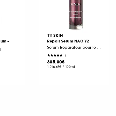
111SKIN
rum –
Repair Serum NAC Y2
Sérum Réparateur pour le Visage
t
2
305,00€
1.016,67€
/
100ml