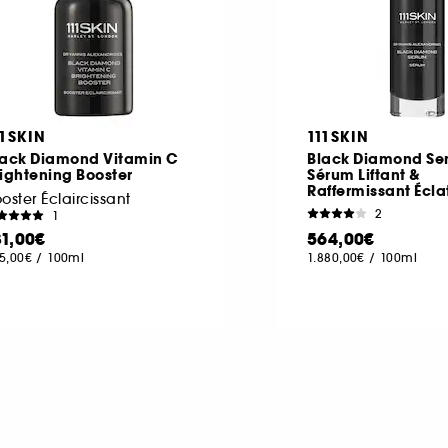
11SKIN
111SKIN
lack Diamond Vitamin C
Black Diamond Se
ightening Booster
Sérum Liftant &
Raffermissant Écla
oster Éclaircissant
2
1
31,00€
564,00€
5,00€
/
100ml
1.880,00€
/
100ml