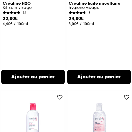
Créaline H2O
Crealine huile micellaire
Kit soin visage
hygiene visage
12
3
22,00€
24,00€
4,40€
/
100ml
8,00€
/
100ml
Ajouter au panier
Ajouter au panier