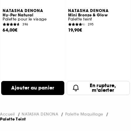
NATASHA DENONA
NATASHA DENONA
Hy-Per Natural
Mini Bronze & Glow
Palette pour le visage
Palette teint
396
295
64,00€
19,90€
En rupture,
Ajouter au panier
m’alerter
Accueil
NATASHA DENONA
Palette Maquillage
Palette Teint