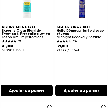
KIEHL'S SINCE 1851
KIEHL'S SINCE 1851
Expertly Clear Blemish-
Huile Démaquillante visage
Treating & Preventing Lotion
et yeux
Lotion Anti-Imperfections
Midnight Recovery Botanical Cleansing Oil
94
337
41,00€
39,00€
68,33€
/
100ml
22,29€
/
100ml
Ajouter au panier
Ajouter au panier