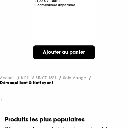
21,33€
/
100ml
2 contenances disponibles
Ajouter au panier
Accueil
KIEHL'S SINCE 1851
Soin Visage
Démaquillant & Nettoyant
1
Produits les plus populaires