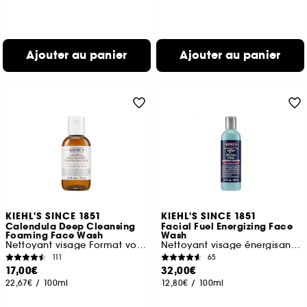
Ajouter au panier
Ajouter au panier
KIEHL'S SINCE 1851
KIEHL'S SINCE 1851
Calendula Deep Cleansing
Facial Fuel Energizing Face
Foaming Face Wash
Wash
Nettoyant visage Format voyage
Nettoyant visage énergisant pour homme
111
65
17,00€
32,00€
22,67€
/
100ml
12,80€
/
100ml