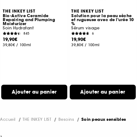
THE INKEY LIST
THE INKEY LIST
Bio-Active Ceramide
Solution pour la peau sèche
Repairing and Plumping
et rugueuse avec de l'urée 10
Moisturizer
%
Soin Hydratant
Sérum visage
845
6
19,90€
19,90€
39,80€
/
100ml
39,80€
/
100ml
Ajouter au panier
Ajouter au panier
Accueil
THE INKEY LIST
Besoins
Soin peaux sensibles