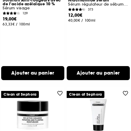
Solution Anti-rougeurs avec
Niacinamide Serum
de l'acide azélaïque 10 %
Sérum régulateur de sébum à la niacinamide
Sérum visage
373
129
12,00€
19,00€
40,00€
/
100ml
63,33€
/
100ml
Ajouter au panier
Ajouter au panier
Clean at Sephora
Clean at Sephora