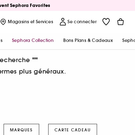
Avent Sephora Favorites
Magasins
et Services
Se connecter
s
Sephora Collection
Bons Plans & Cadeaux
Sepho
""
 recherche
termes plus généraux.
MARQUES
CARTE CADEAU