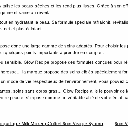
vitalise les peaux sèches et les rend plus lisses. Grâce à son effe
 jeune et saine au réveil.
 tout en hydratant la peau. Sa formule spéciale rafraîchit, revit
s net et plus éclatant.
se donc une large gamme de soins adaptés. Pour choisir les prod
ici quelques points importants à prendre en compte :
e ou sensible, Glow Recipe propose des formules conçues pour r
cheresse… la marque propose des soins ciblés spécialement form
z un mode de vie respectueux de l’environnement, vous pouvez ch
tes, soins sans corps gras… Glow Recipe allie le pouvoir de la na
otre peau et s’impose comme un véritable allié de votre éclat na
Maquillage Milk Makeup
Coffret Soin Visage Byoma
Soin 