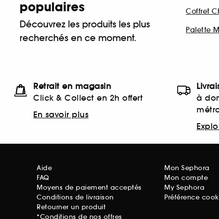
populaires
Coffret 
Découvrez les produits les plus
Palette 
recherchés en ce moment.
Retrait en magasin
Livra
Click & Collect en 2h offert
à dom
métr
En savoir plus
Explor
Aide
Mon Sephora
FAQ
Mon compte
Moyens de paiement acceptés
My Sephora
Conditions de livraison
Préférence cook
Retourner un produit
*Conditions de nos offres