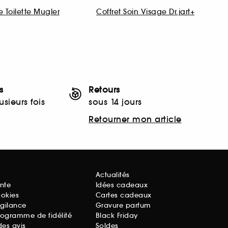
 Toilette Mugler
Coffret Soin Visage Dr.jart+
s
Retours
sieurs fois
sous 14 jours
Retourner mon article
Actualités
nte
Idées cadeaux
ookies
Cartes cadeaux
igilance
Gravure parfum
rogramme de fidélité
Black Friday
des avis
Soldes