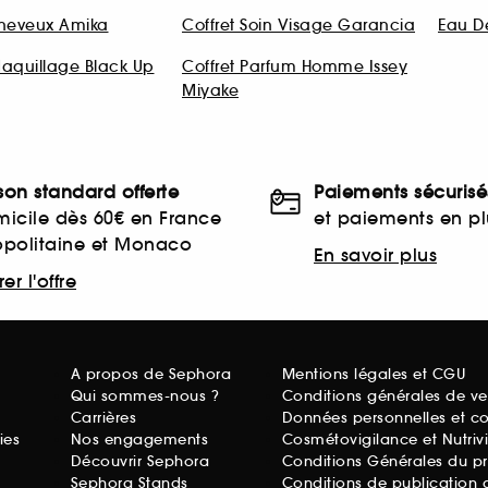
Cheveux Amika
Coffret Soin Visage Garancia
Eau De
Maquillage Black Up
Coffret Parfum Homme Issey
Miyake
ison standard offerte
Paiements sécurisé
icile dès 60€ en France
et paiements en plu
opolitaine et Monaco
En savoir plus
er l'offre
A propos de Sephora
Mentions légales et CGU
Qui sommes-nous ?
Conditions générales de ve
Carrières
Données personnelles et c
ies
Nos engagements
Cosmétovigilance et Nutriv
Découvrir Sephora
Conditions Générales du p
Sephora Stands
Conditions de publication 