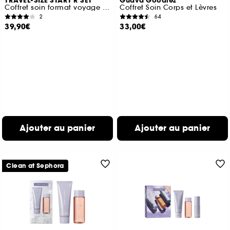
TRAVEL-SIZE START'R SET
Guava Goodiez
Coffret soin format voyage pour peaux mixtes à grasses
Coffret Soin Corps et Lèvres
2
64
39,90€
33,00€
Ajouter au panier
Ajouter au panier
Clean at Sephora