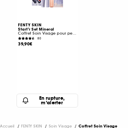
FENTY SKIN
Start'r Set Mineral
Coffret Soin Visage pour peau normale à grasse
80
39,90€
En rupture,
m’alerter
Accueil
FENTY SKIN
Soin Visage
Coffret Soin Visage