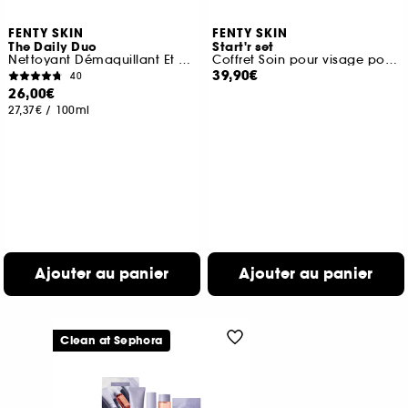
FENTY SKIN
FENTY SKIN
The Daily Duo
Start'r set
Nettoyant Démaquillant Et Sérum Antioxydant
Coffret Soin pour visage pour peaux normales à seches
39,90€
40
26,00€
27,37€
/
100ml
Ajouter au panier
Ajouter au panier
Clean at Sephora