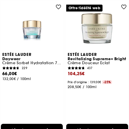
Offre fidélité web
ESTÉE LAUDER
ESTÉE LAUDER
Daywear
Revitalizing Supreme+ Bright
Crème Sorbet Hydratation 72H SPF 15
Crème Douceur Éclat
229
437
66,00€
104,25€
132,00€
/
100ml
Prix d'origine : 139,00€
-25%
208,50€
/
100ml