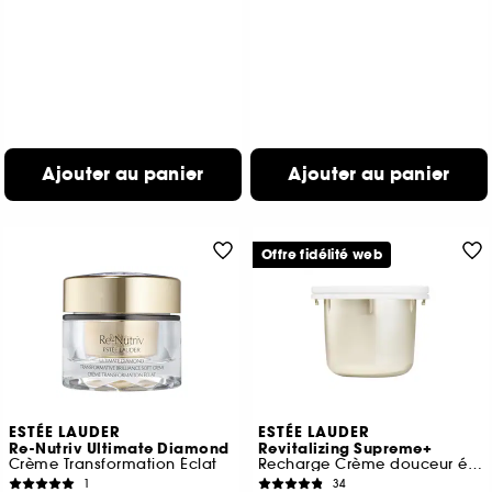
Ajouter au panier
Ajouter au panier
Offre fidélité web
ESTÉE LAUDER
ESTÉE LAUDER
Re-Nutriv Ultimate Diamond
Revitalizing Supreme+
Crème Transformation Éclat
Recharge Crème douceur éclat
1
34