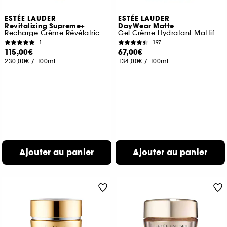
ESTÉE LAUDER
ESTÉE LAUDER
Revitalizing Supreme+
DayWear Matte
Recharge Crème Révélatrice de Jeunesse
Gel Crème Hydratant Mattifiant
1
197
115,00€
67,00€
230,00€
/
100ml
134,00€
/
100ml
Ajouter au panier
Ajouter au panier