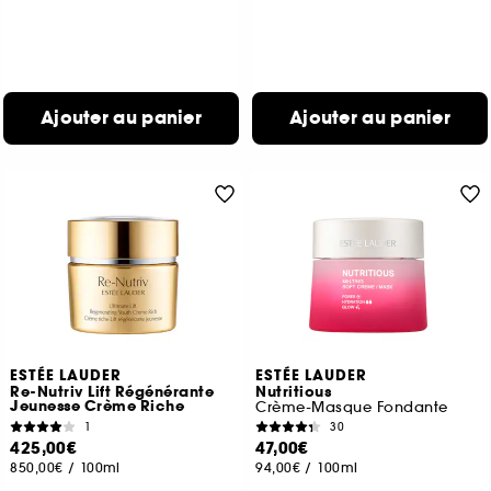
Ajouter au panier
Ajouter au panier
ESTÉE LAUDER
ESTÉE LAUDER
Re-Nutriv Lift Régénérante
Nutritious
Jeunesse Crème Riche
Crème-Masque Fondante
1
30
425,00€
47,00€
850,00€
/
100ml
94,00€
/
100ml