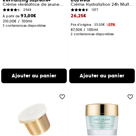
Revitalizing Supreme+
DayWear
Crème révélatrice de jeunesse
Crème Hydratation 24h Multi-Protection SPF 15
2948
1077
93,00€
26,25€
À partir de
310,00€
/
100ml
Prix d'origine : 35,00€
-25%
3 contenances disponibles
87,50€
/
100ml
2 contenances disponibles
Ajouter au panier
Ajouter au panier