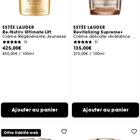
ESTÉE LAUDER
ESTÉE LAUDER
Re-Nutriv Ultimate Lift
Revitalizing Supreme+
Crème Régénérante Jeunesse
Crème délicate révélatrice de jeunesse
10
51
425,00€
135,00€
850,00€
/
100ml
270,00€
/
100ml
Ajouter au panier
Ajouter au panier
Offre fidélité web