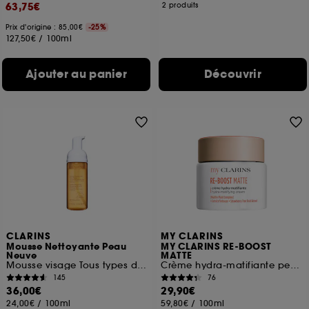
63,75€
2 produits
Prix d'origine : 85,00€
-25%
127,50€
/
100ml
Ajouter au panier
Découvrir
CLARINS
MY CLARINS
Mousse Nettoyante Peau
MY CLARINS RE-BOOST
Neuve
MATTE
Mousse visage Tous types de peaux
Crème hydra-matifiante peaux mixtes à grasses
145
76
36,00€
29,90€
24,00€
/
100ml
59,80€
/
100ml