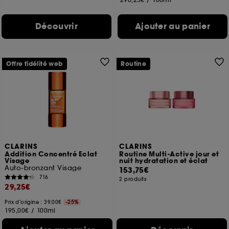
Découvrir
Ajouter au panier
Offre fidélité web
Routine
CLARINS
CLARINS
Addition Concentré Eclat
Routine Multi-Active jour et
Visage
nuit hydratation et éclat
Auto-bronzant Visage
153,75€
716
2 produits
29,25€
Prix d'origine : 39,00€
-25%
195,00€
/
100ml