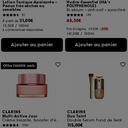
Lotion Tonique Apaisante –
Hydra-Essentiel [HA²+
Peaux très sèches ou
POLYPHENOLS]
sensibles
Bi-sérum « anti-soif » suractivé
81
109
31,00€
48,30€
À partir de
15,50€
/
100ml
Prix d'origine : 69,00€
-30%
2 contenances disponibles
161,00€
/
100ml
Ajouter au panier
Ajouter au panier
Offre fidélité web
CLARINS
CLARINS
Multi-Active Jour
Duo Teint
Crème lissante, booster d'éclat, toutes peaux
Double Serum Fond de Teint et Pinceau Fond de Teint inspiré du Gua Sha
115,00€
1383