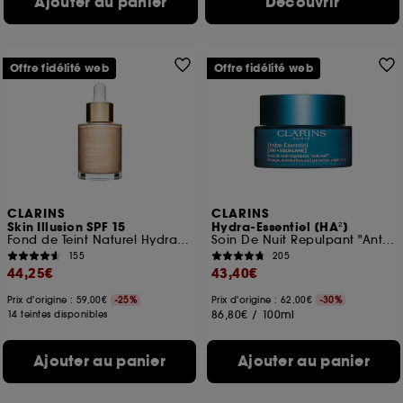
Ajouter au panier
Découvrir
Offre fidélité web
Offre fidélité web
CLARINS
CLARINS
Skin Illusion SPF 15
Hydra-Essentiel [HA²]
Fond de Teint Naturel Hydratation
Soin De Nuit Repulpant "Anti-Soif"
155
205
44,25€
43,40€
Prix d'origine : 59,00€
-25%
Prix d'origine : 62,00€
-30%
86,80€
/
100ml
14 teintes disponibles
Ajouter au panier
Ajouter au panier