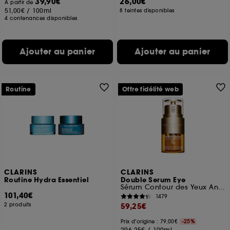
39,90€
26,00€
À partir de
51,00€
/
100ml
8 teintes disponibles
4 contenances disponibles
Ajouter au panier
Ajouter au panier
Routine
Offre fidélité web
CLARINS
CLARINS
Routine Hydra Essentiel
Double Serum Eye
Sérum Contour des Yeux Anti-Âge
101,40€
1479
2 produits
59,25€
Prix d'origine : 79,00€
-25%
296,25€
/
100ml