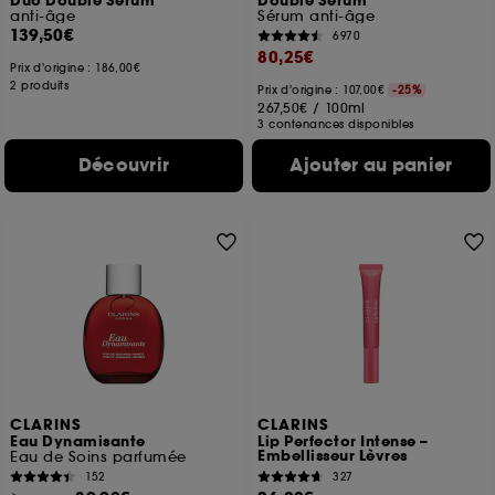
Duo Double Serum
Double Serum
anti-âge
Sérum anti-âge
139,50€
6970
80,25€
Prix d'origine :
186,00€
2 produits
Prix d'origine : 107,00€
-25%
267,50€
/
100ml
3 contenances disponibles
Découvrir
Ajouter au panier
CLARINS
CLARINS
Eau Dynamisante
Lip Perfector Intense –
Embellisseur Lèvres
Eau de Soins parfumée
152
327