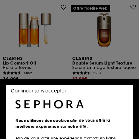
Offre fidélité web
CLARINS
CLARINS
Lip Comfort Oil
Double Serum Light Texture
Huile à lèvres
Sérum anti-âge texture légère
8882
2213
36,00€
81,00€
10 teintes disponibles
Prix d'origine : 108,00€
-25%
Continuer sans accepter
270,00€
/
100ml
2 contenances disponibles
Ajouter au panier
Ajouter au panier
Nous utilisons des cookies afin de vous offrir la
meilleure expérience sur notre site.
Offre fidélité web
Afin de vous offrir une expérience d’achat en ligne