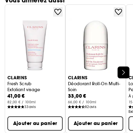
Vous aimerez aussi
Ignorer le carrousel produits
CLARINS
CLARINS
C
Fresh Scrub
Déodorant Roll-On Multi-
Lo
Exfoliant visage
Soin
Pe
41,00 €
33,00 €
Déodorant Anti-transpirant lo
À 
82,00 € / 100ml
66,00 € / 100ml
15
33
avis
82
avis
Ex
Ajouter au panier
Ajouter au panier