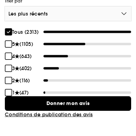
Trier par
Les plus récents
Tous (2313)
5
(1105)
4
(643)
3
(402)
2
(116)
1
(47)
Donner mon avis
Conditions de publication des avis