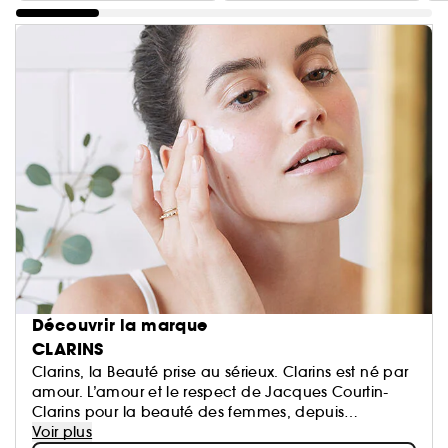
Découvrir la marque
CLARINS
Clarins, la Beauté prise au sérieux. Clarins est né par
amour. L’amour et le respect de Jacques Courtin-
Clarins pour la beauté des femmes, depuis
l'ouverture du premier Institut Clarins à Paris en 1954.
Voir plus