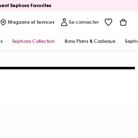
Avent Sephora Favorites
Magasins
et Services
Se connecter
s
Sephora Collection
Bons Plans & Cadeaux
Sepho