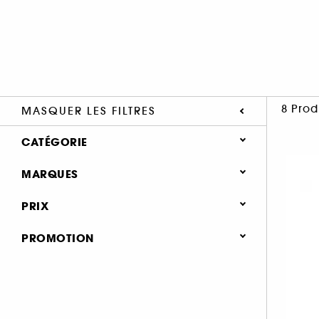
8 Prod
MASQUER LES FILTRES
CATÉGORIE
MARQUES
MARQUES
DE A À Z
PRIX
CHANEL
MAQUILLAGE
PROMOTION
CHANEL (8)
YEUX
0 (6)
PALETTE YEUX (3)
FARDS À PAUPIÈRES (6)