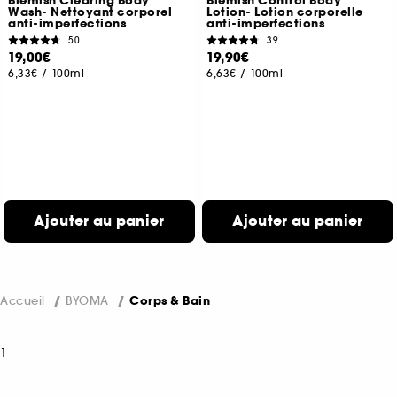
Blemish Clearing Body
Blemish Control Body
Wash- Nettoyant corporel
Lotion- Lotion corporelle
anti-imperfections
anti-imperfections
50
39
19,00€
19,90€
6,33€
/
100ml
6,63€
/
100ml
Ajouter au panier
Ajouter au panier
Accueil
BYOMA
Corps & Bain
1