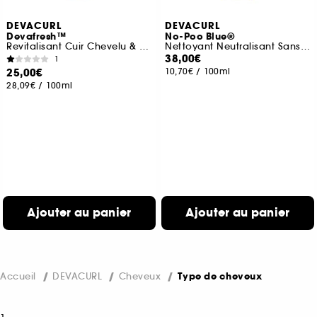
DEVACURL
DEVACURL
Devafresh™
No-Poo Blue®
Revitalisant Cuir Chevelu & Cheveux
Nettoyant Neutralisant Sans Mousse Anti-Reflets Cuivrés
38,00€
1
25,00€
10,70€
/
100ml
28,09€
/
100ml
Ajouter au panier
Ajouter au panier
Accueil
DEVACURL
Cheveux
Type de cheveux