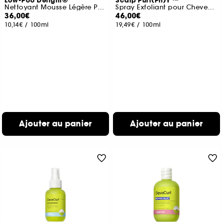
Low-Poo Delight®
Scalp Puri(Ph)Y ™
Nettoyant Mousse Légère Pour Une Hydratation Légère
Spray Exfoliant pour Cheveux Rinçage Facile
36,00€
46,00€
10,14€
/
100ml
19,49€
/
100ml
Ajouter au panier
Ajouter au panier