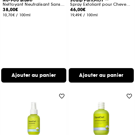
No-Poo Blue®
Scalp Puri(Ph)Y ™
Nettoyant Neutralisant Sans Mousse Anti-Reflets Cuivrés
Spray Exfoliant pour Cheveux Rinçage Facile
38,00€
46,00€
10,70€
/
100ml
19,49€
/
100ml
Ajouter au panier
Ajouter au panier