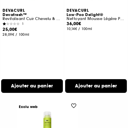
DEVACURL
DEVACURL
Devafresh™
Low-Poo Delight®
Revitalisant Cuir Chevelu & Cheveux
Nettoyant Mousse Légère Pour Une Hydratation Légère
36,00€
1
25,00€
10,14€
/
100ml
28,09€
/
100ml
Ajouter au panier
Ajouter au panier
Exclu web