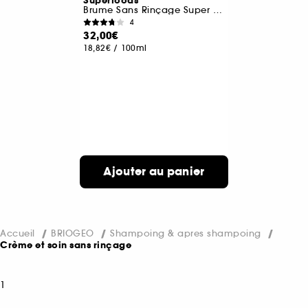
Superfoods
Brume Sans Rinçage Super Hydratante A L’avocat et Kiwi
4
32,00€
18,82€
/
100ml
Ajouter au panier
Accueil
BRIOGEO
Shampoing & apres shampoing
Crème et soin sans rinçage
1