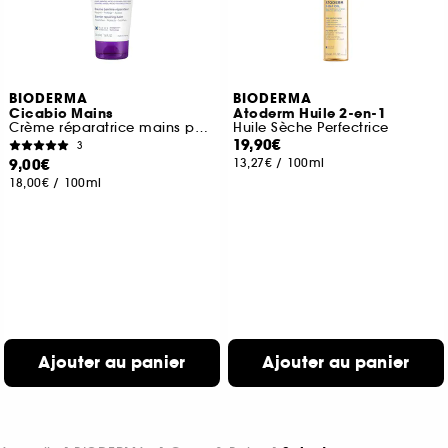
BIODERMA
BIODERMA
Cicabio Mains
Atoderm Huile 2-en-1
Crème réparatrice mains pour les peaux abîmées
Huile Sèche Perfectrice
19,90€
3
9,00€
13,27€
/
100ml
18,00€
/
100ml
Ajouter au panier
Ajouter au panier