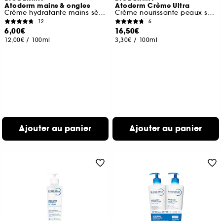
Atoderm mains & ongles
Atoderm Crème Ultra
Crème hydratante mains sèches abîmées
Crème nourissante peaux sensibles normales à sèches
12
6
6,00€
16,50€
12,00€
/
100ml
3,30€
/
100ml
Ajouter au panier
Ajouter au panier