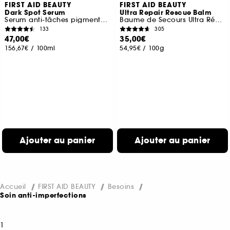
FIRST AID BEAUTY
FIRST AID BEAUTY
Dark Spot Serum
Ultra Repair Rescue Balm
Serum anti-tâches pigmentaires à la Niacinamide
Baume de Secours Ultra Réparateur au Diméthcone
133
305
47,00€
35,00€
156,67€
/
100ml
54,95€
/
100g
Ajouter au panier
Ajouter au panier
Accueil
FIRST AID BEAUTY
Besoins
Soin anti-imperfections
1