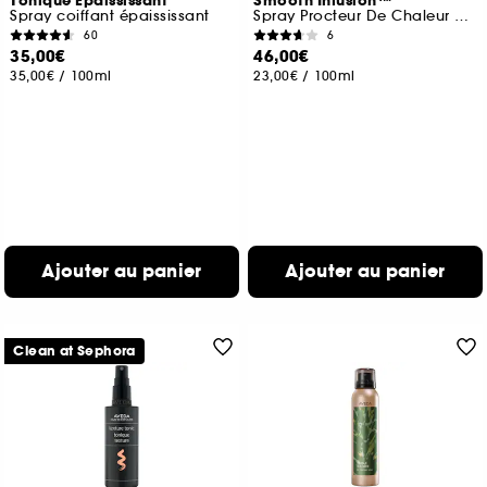
Tonique Epaississant
Smooth Infusion™
Spray coiffant épaississant
Spray Procteur De Chaleur Anti-Frisottis
60
6
35,00€
46,00€
35,00€
/
100ml
23,00€
/
100ml
Ajouter au panier
Ajouter au panier
Clean at Sephora