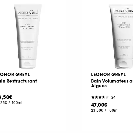
EONOR GREYL
LEONOR GREYL
in Restructurant
Bain Volumateur 
Algues
6,50€
24
,25€
/
100ml
47,00€
23,50€
/
100ml