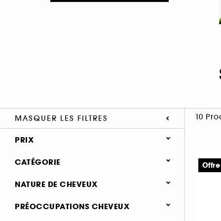
10 Pro
MASQUER LES FILTRES
PRIX
CATÉGORIE
Offre
Cheveux
NATURE DE CHEVEUX
Shampoing & apres shampoing
Secs (6)
PRÉOCCUPATIONS CHEVEUX
Shampoing (10)
Fins, plats (5)