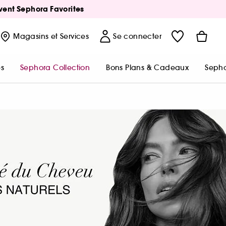
Avent Sephora Favorites
Magasins
et Services
Se connecter
s
Sephora Collection
Bons Plans & Cadeaux
Sepho