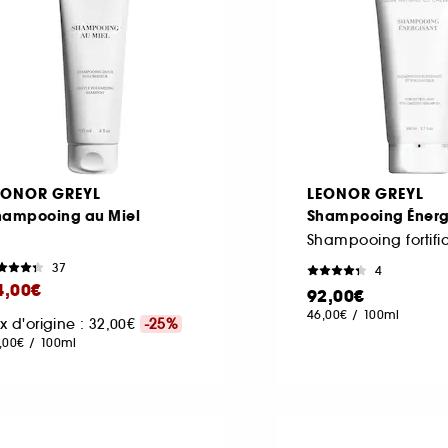
EONOR GREYL
LEONOR GREYL
hampooing au Miel
Shampooing Énerg
37
4
4,00€
92,00€
46,00€
/
100ml
ix d'origine : 32,00€
-25%
,00€
/
100ml