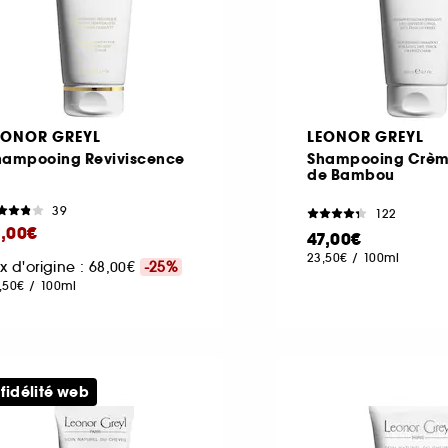
EONOR GREYL
LEONOR GREYL
hampooing Reviviscence
Shampooing Crèm
de Bambou
39
122
1,00€
47,00€
23,50€
/
100ml
ix d'origine : 68,00€
-25%
,50€
/
100ml
 fidélité web