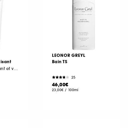
LEONOR GREYL
isant
Bain TS
Shampooing fortifiant et volumateur
25
46,00€
23,00€
/
100ml