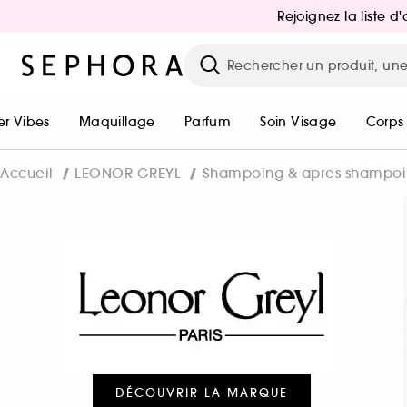
Rejoignez la liste 
r Vibes
Maquillage
Parfum
Soin Visage
Corps
Accueil
LEONOR GREYL
Shampoing & apres shampo
DÉCOUVRIR LA MARQUE