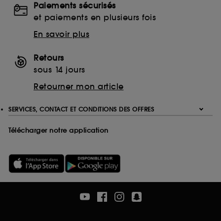
Paiements sécurisés
Ethanolamine (ETA)
et paiements en plusieurs fois
Monoethanolamine (MEA)
Triethanolamine (TEA)
En savoir plus
EDTA
Ethylenediaminetetraacetic Acid
Retours
Disodium EDTA
sous 14 jours
Calcium Disodium EDTA
Retourner mon article
Tetrasodium EDTA
Trisodium EDTA
SERVICES, CONTACT ET CONDITIONS DES OFFRES
Télécharger notre application