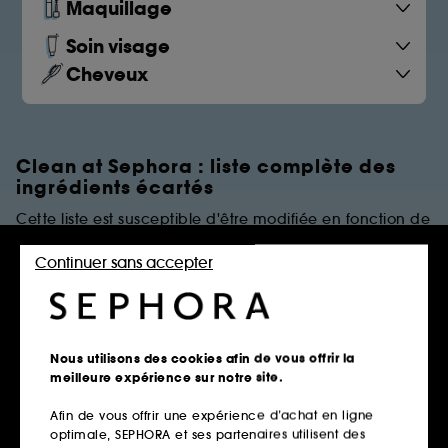
Maquillage
Soin visage
Cheveux
Clean at Sephora : liste complète des
ingrédients écartés
Cette liste est susceptible d'être modifiée en fonction de
dernières évolutions réglementaires et/ou scientifiques.
Continuer sans accepter
PARFUMS
Règles de restrictions
Nous utilisons des cookies afin de vous offrir la
meilleure expérience sur notre site.
Afin de vous offrir une expérience d’achat en ligne
Parfums Synthétiques
optimale, SEPHORA et ses partenaires utilisent des