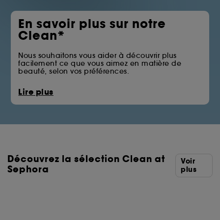
En savoir plus sur notre
Clean*
Nous souhaitons vous aider à découvrir plus
facilement ce que vous aimez en matière de
beauté, selon vos préférences.
La pastille Clean at Sephora vous permet
Lire plus
d’identifier les produits qui écartent certains des
ingrédients issus des familles telles que les huiles
minérales, les sulfates, les solvants ou les filtres UV
chimiques.
Vous trouverez ci-dessous la liste complète des
ingrédients écartés.
Découvrez la sélection Clean at
*Clean at Sephora = Des formules aux ingrédients
Voir
sélectionnés avec soin.
Sephora
plus