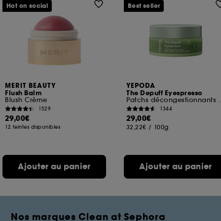
Hot on social
Best seller
MERIT BEAUTY
YEPODA
Flush Balm
The Depuff Eyespresso
Blush Crème
Patchs décongestionnan
1529
1344
29,00€
29,00€
32,22€
/
100g
12 teintes disponibles
Ajouter au panier
Ajouter au panier
Nos marques Clean at Sephora