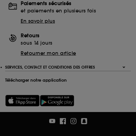
Paiements sécurisés
Ethanolamine (ETA)
et paiements en plusieurs fois
Monoethanolamine (MEA)
Triethanolamine (TEA)
En savoir plus
EDTA
Ethylenediaminetetraacetic Acid
Retours
Disodium EDTA
sous 14 jours
Calcium Disodium EDTA
Retourner mon article
Tetrasodium EDTA
Trisodium EDTA
SERVICES, CONTACT ET CONDITIONS DES OFFRES
Télécharger notre application