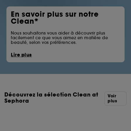
En savoir plus sur notre
Clean*
Nous souhaitons vous aider à découvrir plus
facilement ce que vous aimez en matière de
beauté, selon vos préférences.
La pastille Clean at Sephora vous permet
Lire plus
d’identifier les produits qui écartent certains des
ingrédients issus des familles telles que les huiles
minérales, les sulfates, les solvants ou les filtres UV
chimiques.
Vous trouverez ci-dessous la liste complète des
ingrédients écartés.
Découvrez la sélection Clean at
*Clean at Sephora = Des formules aux ingrédients
Voir
sélectionnés avec soin.
Sephora
plus