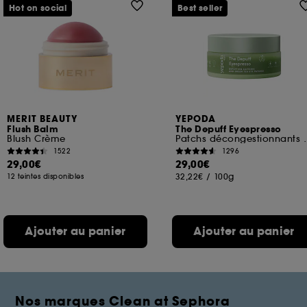
Hot on social
Best seller
MERIT BEAUTY
YEPODA
Flush Balm
The Depuff Eyespresso
Blush Crème
Patchs décongestionnan
1522
1296
29,00€
29,00€
32,22€
/
100g
12 teintes disponibles
Ajouter au panier
Ajouter au panier
Nos marques Clean at Sephora