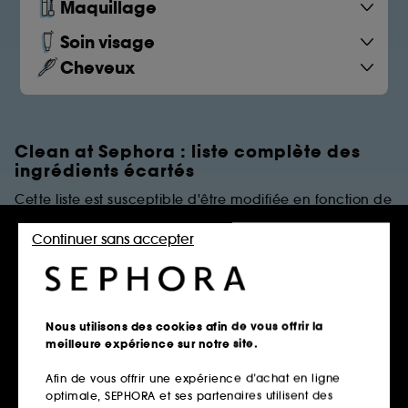
Maquillage
Soin visage
Cheveux
Clean at Sephora : liste complète des
ingrédients écartés
Cette liste est susceptible d'être modifiée en fonction de
dernières évolutions réglementaires et/ou scientifiques.
Continuer sans accepter
PARFUMS
Règles de restrictions
Nous utilisons des cookies afin de vous offrir la
meilleure expérience sur notre site.
Afin de vous offrir une expérience d’achat en ligne
Parfums Synthétiques
optimale, SEPHORA et ses partenaires utilisent des