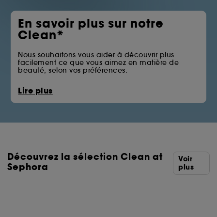
En savoir plus sur notre
Clean*
Nous souhaitons vous aider à découvrir plus
facilement ce que vous aimez en matière de
beauté, selon vos préférences.
La pastille Clean at Sephora vous permet
Lire plus
d’identifier les produits qui écartent certains des
ingrédients issus des familles telles que les huiles
minérales, les sulfates, les solvants ou les filtres UV
chimiques.
Vous trouverez ci-dessous la liste complète des
ingrédients écartés.
Découvrez la sélection Clean at
*Clean at Sephora = Des formules aux ingrédients
Voir
sélectionnés avec soin.
Sephora
plus