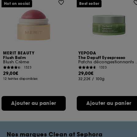
Hot on social
Best seller
MERIT BEAUTY
YEPODA
Flush Balm
The Depuff Eyespresso
Blush Crème
Patchs décongestionnan
1523
1323
29,00€
29,00€
32,22€
/
100g
12 teintes disponibles
Ajouter au panier
Ajouter au panier
Nos marques Clean at Sephora