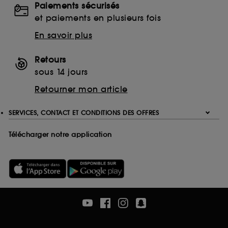
Paiements sécurisés
Ethanolamine (ETA)
et paiements en plusieurs fois
Monoethanolamine (MEA)
Triethanolamine (TEA)
En savoir plus
EDTA
Ethylenediaminetetraacetic Acid
Retours
Disodium EDTA
sous 14 jours
Calcium Disodium EDTA
Retourner mon article
Tetrasodium EDTA
Trisodium EDTA
SERVICES, CONTACT ET CONDITIONS DES OFFRES
Télécharger notre application