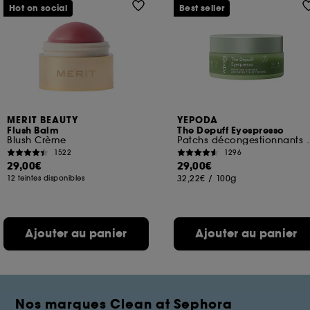
Hot on social
Best seller
MERIT BEAUTY
YEPODA
Flush Balm
The Depuff Eyespresso
Blush Crème
Patchs décongestionnan
1522
1296
29,00€
29,00€
32,22€
/
100g
12 teintes disponibles
Ajouter au panier
Ajouter au panier
Nos marques Clean at Sephora