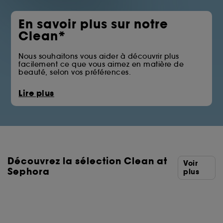
En savoir plus sur notre
Clean*
Nous souhaitons vous aider à découvrir plus
facilement ce que vous aimez en matière de
beauté, selon vos préférences.
La pastille Clean at Sephora vous permet
Lire plus
d’identifier les produits qui écartent certains des
ingrédients issus des familles telles que les huiles
minérales, les sulfates, les solvants ou les filtres UV
chimiques.
Vous trouverez ci-dessous la liste complète des
ingrédients écartés.
Découvrez la sélection Clean at
*Clean at Sephora = Des formules aux ingrédients
Voir
sélectionnés avec soin.
Sephora
plus