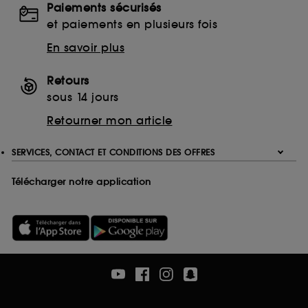
Paiements sécurisés
Ethanolamine (ETA)
et paiements en plusieurs fois
Monoethanolamine (MEA)
Triethanolamine (TEA)
En savoir plus
EDTA
Ethylenediaminetetraacetic Acid
Retours
Disodium EDTA
sous 14 jours
Calcium Disodium EDTA
Retourner mon article
Tetrasodium EDTA
Trisodium EDTA
SERVICES, CONTACT ET CONDITIONS DES OFFRES
Télécharger notre application