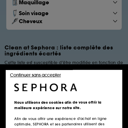
Maquillage
Soin visage
Cheveux
Clean at Sephora : liste complète des
ingrédients écartés
Cette liste est susceptible d'être modifiée en fonction de
dernières évolutions réglementaires et/ou scientifiques.
Continuer sans accepter
PARFUMS
Règles de restrictions
Nous utilisons des cookies afin de vous offrir la
meilleure expérience sur notre site.
Afin de vous offrir une expérience d’achat en ligne
Parfums Synthétiques
optimale, SEPHORA et ses partenaires utilisent des