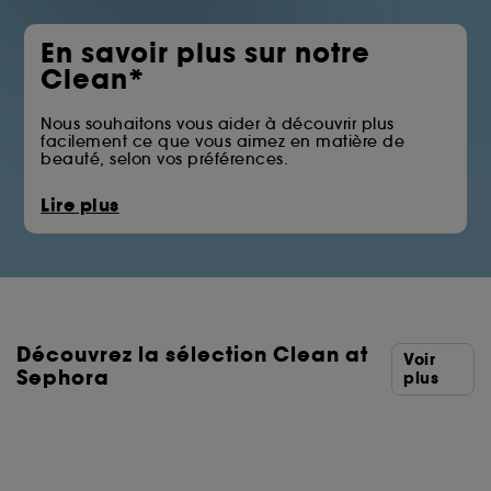
En savoir plus sur notre
Clean*
Nous souhaitons vous aider à découvrir plus
facilement ce que vous aimez en matière de
beauté, selon vos préférences.
La pastille Clean at Sephora vous permet
Lire plus
d’identifier les produits qui écartent certains des
ingrédients issus des familles telles que les huiles
minérales, les sulfates, les solvants ou les filtres UV
chimiques.
Vous trouverez ci-dessous la liste complète des
ingrédients écartés.
Découvrez la sélection Clean at
*Clean at Sephora = Des formules aux ingrédients
Voir
sélectionnés avec soin.
Sephora
plus