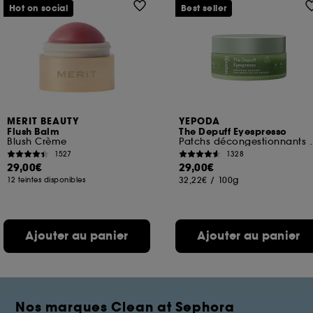
Hot on social
Best seller
MERIT BEAUTY
YEPODA
Flush Balm
The Depuff Eyespresso
Blush Crème
Patchs décongestionnan
1527
1328
29,00€
29,00€
32,22€
/
100g
12 teintes disponibles
Ajouter au panier
Ajouter au panier
Nos marques Clean at Sephora