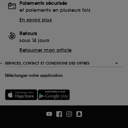
Paiements sécurisés
Ethanolamine (ETA)
et paiements en plusieurs fois
Monoethanolamine (MEA)
Triethanolamine (TEA)
En savoir plus
EDTA
Ethylenediaminetetraacetic Acid
Retours
Disodium EDTA
sous 14 jours
Calcium Disodium EDTA
Retourner mon article
Tetrasodium EDTA
Trisodium EDTA
SERVICES, CONTACT ET CONDITIONS DES OFFRES
Télécharger notre application