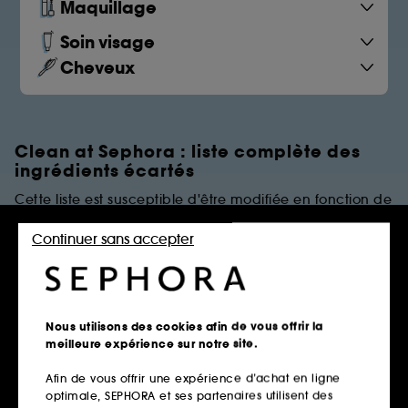
Maquillage
Soin visage
Cheveux
Clean at Sephora : liste complète des
ingrédients écartés
Cette liste est susceptible d'être modifiée en fonction de
dernières évolutions réglementaires et/ou scientifiques.
Continuer sans accepter
PARFUMS
Règles de restrictions
Nous utilisons des cookies afin de vous offrir la
meilleure expérience sur notre site.
Afin de vous offrir une expérience d’achat en ligne
Parfums Synthétiques
optimale, SEPHORA et ses partenaires utilisent des