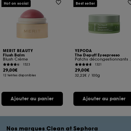
Hot on social
Best seller
MERIT BEAUTY
YEPODA
Flush Balm
The Depuff Eyespresso
Blush Crème
Patchs décongestionnan
1523
1321
29,00€
29,00€
32,22€
/
100g
12 teintes disponibles
Ajouter au panier
Ajouter au panier
Nos marques Clean at Sephora