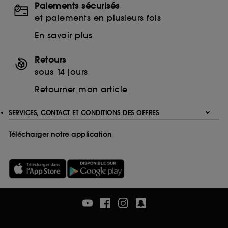
Paiements sécurisés
Ethanolamine (ETA)
et paiements en plusieurs fois
Monoethanolamine (MEA)
Triethanolamine (TEA)
En savoir plus
EDTA
Ethylenediaminetetraacetic Acid
Retours
Disodium EDTA
sous 14 jours
Calcium Disodium EDTA
Retourner mon article
Tetrasodium EDTA
Trisodium EDTA
SERVICES, CONTACT ET CONDITIONS DES OFFRES
Télécharger notre application