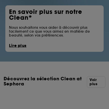
En savoir plus sur notre
Clean*
Nous souhaitons vous aider à découvrir plus
facilement ce que vous aimez en matière de
beauté, selon vos préférences.
La pastille Clean at Sephora vous permet
Lire plus
d’identifier les produits qui écartent certains des
ingrédients issus des familles telles que les huiles
minérales, les sulfates, les solvants ou les filtres UV
chimiques.
Vous trouverez ci-dessous la liste complète des
ingrédients écartés.
Découvrez la sélection Clean at
*Clean at Sephora = Des formules aux ingrédients
Voir
sélectionnés avec soin.
Sephora
plus