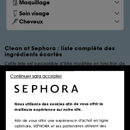
Maquillage
Soin visage
Cheveux
Clean at Sephora : liste complète des
ingrédients écartés
Cette liste est susceptible d'être modifiée en fonction de
dernières évolutions réglementaires et/ou scientifiques.
Continuer sans accepter
PARFUMS
Règles de restrictions
Nous utilisons des cookies afin de vous offrir la
meilleure expérience sur notre site.
Afin de vous offrir une expérience d’achat en ligne
Parfums Synthétiques
optimale, SEPHORA et ses partenaires utilisent des