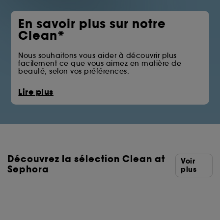
En savoir plus sur notre
Clean*
Nous souhaitons vous aider à découvrir plus
facilement ce que vous aimez en matière de
beauté, selon vos préférences.
La pastille Clean at Sephora vous permet
Lire plus
d’identifier les produits qui écartent certains des
ingrédients issus des familles telles que les huiles
minérales, les sulfates, les solvants ou les filtres UV
chimiques.
Vous trouverez ci-dessous la liste complète des
ingrédients écartés.
Découvrez la sélection Clean at
*Clean at Sephora = Des formules aux ingrédients
Voir
sélectionnés avec soin.
Sephora
plus