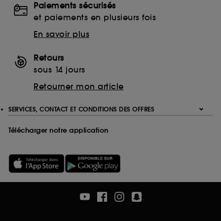
Paiements sécurisés
Ethanolamine (ETA)
et paiements en plusieurs fois
Monoethanolamine (MEA)
Triethanolamine (TEA)
En savoir plus
EDTA
Ethylenediaminetetraacetic Acid
Retours
Disodium EDTA
sous 14 jours
Calcium Disodium EDTA
Retourner mon article
Tetrasodium EDTA
Trisodium EDTA
SERVICES, CONTACT ET CONDITIONS DES OFFRES
Télécharger notre application