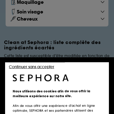
Maquillage
Soin visage
Cheveux
Clean at Sephora : liste complète des
ingrédients écartés
Cette liste est susceptible d'être modifiée en fonction de
dernières évolutions réglementaires et/ou scientifiques.
Continuer sans accepter
PARFUMS
Règles de restrictions
Nous utilisons des cookies afin de vous offrir la
meilleure expérience sur notre site.
Afin de vous offrir une expérience d’achat en ligne
Parfums Synthétiques
optimale, SEPHORA et ses partenaires utilisent des