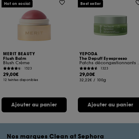
Hot on social
Best seller
MERIT BEAUTY
YEPODA
Flush Balm
The Depuff Eyespresso
Blush Crème
Patchs décongestionnan
1523
1323
29,00€
29,00€
32,22€
/
100g
12 teintes disponibles
Ajouter au panier
Ajouter au panier
Nos marques Clean at Sephora