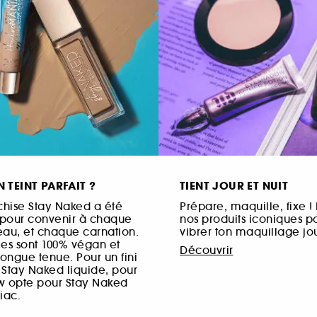
N TEINT PARFAIT ?
TIENT JOUR ET NUIT
chise Stay Naked a été
Prépare, maquille, fixe 
pour convenir à chaque
nos produits iconiques po
au, et chaque carnation.
vibrer ton maquillage jour
es sont 100% végan et
Découvrir
longue tenue. Pour un fini
e Stay Naked liquide, pour
ow opte pour Stay Naked
iac.