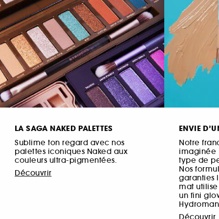
LA SAGA NAKED PALETTES
ENVIE D’U
Sublime ton regard avec nos
Notre fran
palettes iconiques Naked aux
imaginée 
couleurs ultra-pigmentées.
type de pe
Nos formul
Découvrir
garanties 
mat utilis
un fini gl
Hydroman
Découvrir