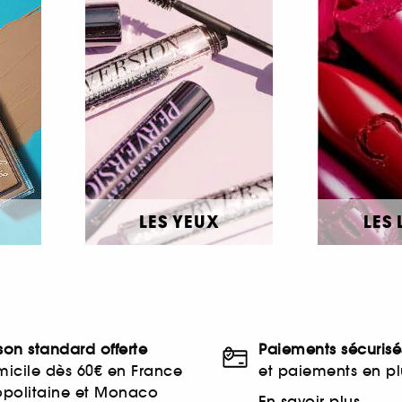
LES YEUX
LES 
ison standard offerte
Paiements sécurisé
icile dès 60€ en France
et paiements en plu
opolitaine et Monaco
En savoir plus