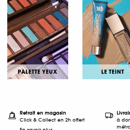
PALETTE YEUX
LE TEINT
Retrait en magasin
Livra
Click & Collect en 2h offert
à dom
métr
En savoir plus