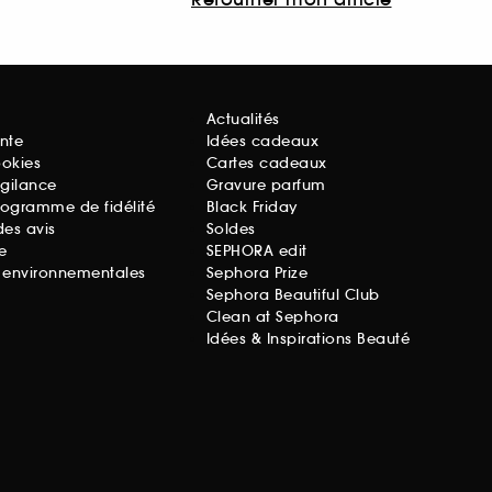
Actualités
nte
Idées cadeaux
ookies
Cartes cadeaux
igilance
Gravure parfum
rogramme de fidélité
Black Friday
des avis
Soldes
e
SEPHORA edit
s environnementales
Sephora Prize
Sephora Beautiful Club
Clean at Sephora
Idées & Inspirations Beauté