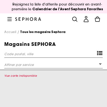
Rejoignez la liste d'attente pour découvrir en avant-
Calendrier de l'Avent Sephora Favorites
première le
Accueil
Tous les magasins Sephora
Magasins SEPHORA
Code postal, ville
Affiner par service
Bar à sourcils Benefit
Vue carte indisponible
Le Bar à masques
Consultation Sourcils Benefit
VIP Room Gold Experience