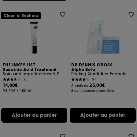
Clean at Sephora
THE INKEY LIST
DR DENNIS GROSS
Succinic Acid Treatment
Alpha Beta
Soin anti-imperfections à l'acide succinique
Peeling Quotidien Formule Ultra-Douce
23
57
14,00€
25,00€
À partir de
93,33€
/
100ml
2 contenances disponibles
Ajouter au panier
Ajouter au panier