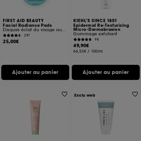
FIRST AID BEAUTY
KIEHL'S SINCE 1851
Facial Radiance Pads
Epidermal Re-Texturizing
Micro-Dermabrasion
Disques éclat du visage aux Acides Glycolique + Lactique
Gommage exfoliant
297
98
25,00€
49,90€
66,53€
/
100ml
Ajouter au panier
Ajouter au panier
Exclu web