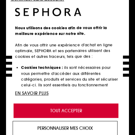
30,00€
/
100ml
Ajouter au panier
Ajouter au panier
Nous utilisons des cookies afin de vous offrir la
meilleure expérience sur notre site.
Afin de vous offrir une expérience d’achat en ligne
optimale, SEPHORA et ses partenaires utilisent des
cookies et autres traceurs, tels que des :
Cookies techniques :
ils sont nécessaires pour
vous permettre d’accéder aux différentes
catégories, produits et services du site et sécuriser
celui-ci. Ils sont essentiels au fonctionnement
technique du site et ne peuvent être désactivés.
EN SAVOIR PLUS
DR DENNIS GROSS
Alpha Beta
Cookies de personnalisation :
ils nous permettent
Solution Liquide 2% de BHA
de vous offrir une expérience enrichie et
74
TOUT ACCEPTER
personnalisée en vous recommandant des
44,00€
produits, des services et des contenus qui
répondent au mieux à vos préférences, et de vous
PERSONNALISER MES CHOIX
proposer des offres promotionnelles adaptées à