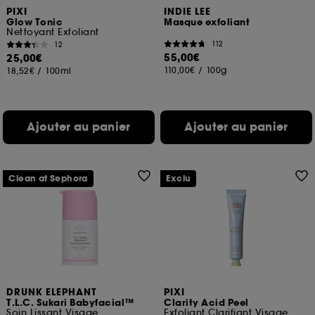
PIXI
INDIE LEE
Glow Tonic
Masque exfoliant
Nettoyant Exfoliant
112
12
55,00€
25,00€
110,00€
/
100g
18,52€
/
100ml
Ajouter au panier
Ajouter au panier
Clean at Sephora
Exclu
DRUNK ELEPHANT
PIXI
T.L.C. Sukari Babyfacial™
Clarity Acid Peel
Soin Lissant Visage
Exfoliant Clarifiant Visage