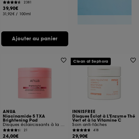
2381
39,90€
31,92€
/
100ml
Ajouter au panier
Clean at Sephora
ANUA
INNISFREE
Niacinamide 5 TXA
Disques Éclat à L'Enzyme Thé
Brightening Pad
Vert et à la Vitamine C
Disques éclaircissants à la niacinamide
Soin anti-tâches
21
418
24,00€
29,90€