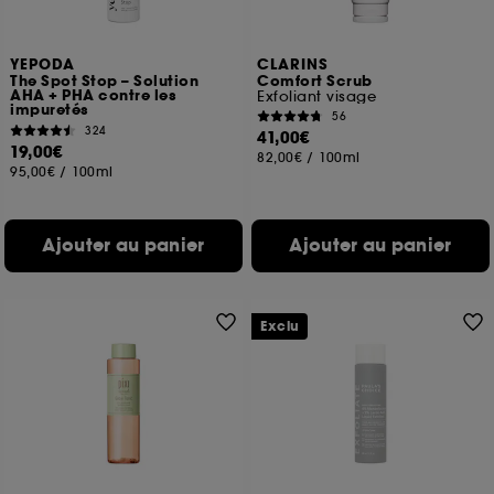
YEPODA
CLARINS
The Spot Stop – Solution
Comfort Scrub
AHA + PHA contre les
Exfoliant visage
impuretés
56
324
41,00€
19,00€
82,00€
/
100ml
95,00€
/
100ml
Ajouter au panier
Ajouter au panier
Exclu