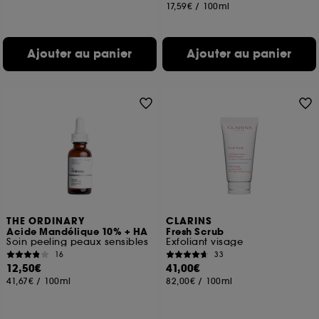
17,59€
/
100ml
Ajouter au panier
Ajouter au panier
THE ORDINARY
CLARINS
Acide Mandélique 10% + HA
Fresh Scrub
Soin peeling peaux sensibles
Exfoliant visage
16
33
12,50€
41,00€
41,67€
/
100ml
82,00€
/
100ml