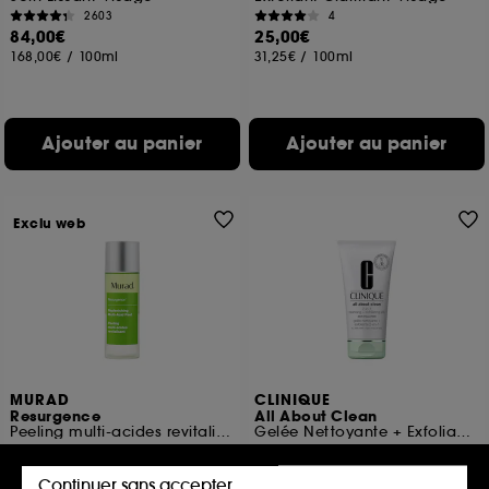
2603
4
84,00€
25,00€
168,00€
/
100ml
31,25€
/
100ml
Ajouter au panier
Ajouter au panier
Exclu web
MURAD
CLINIQUE
Resurgence
All About Clean
Peeling multi-acides revitalisant
Gelée Nettoyante + Exfoliante 2-en-1
77,00€
53
77,00€
/
100ml
45,00€
Continuer sans accepter