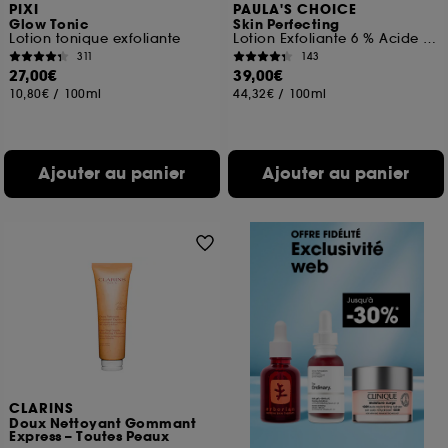
PIXI
PAULA'S CHOICE
Glow Tonic
Skin Perfecting
Lotion tonique exfoliante
Lotion Exfoliante 6 % Acide Mandélique + 2 % Acide Lactique
311
143
27,00€
39,00€
10,80€
/
100ml
44,32€
/
100ml
Ajouter au panier
Ajouter au panier
CLARINS
Doux Nettoyant Gommant
Express – Toutes Peaux