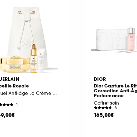
UERLAIN
DIOR
eille Royale
Dior Capture Le Ri
Correction Anti-Â
Rituel Anti-âge La Crème Jour Honey Treatment
Performance
Coffret soin
1
8
49,00€
165,00€