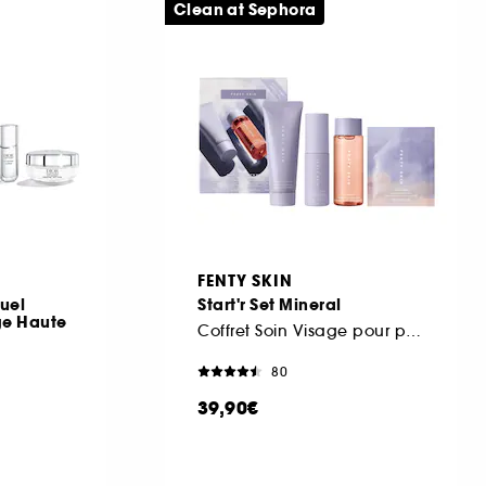
Clean at Sephora
FENTY SKIN
tuel
Start'r Set Mineral
ge Haute
Coffret Soin Visage pour peau normale à grasse
80
39,90€