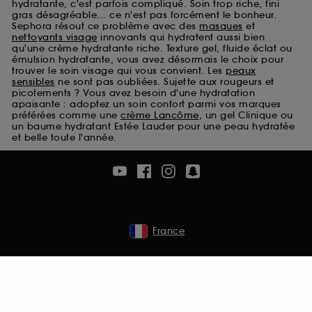
hydratante, c'est parfois compliqué. Soin trop riche, fini
Cookies de sécurisation des paiements en ligne :
gras désagréable... ce n'est pas forcément le bonheur.
ils nous permettent de lutter notamment contre les
Sephora résout ce problème avec des
masques
et
fraudes aux moyens de paiement et les
nettoyants visage
innovants qui hydratent aussi bien
qu'une crème hydratante riche. Texture gel, fluide éclat ou
usurpations d’identité.
émulsion hydratante, vous avez désormais le choix pour
trouver le soin visage qui vous convient. Les
peaux
Cookies fonctionnels :
il s’agit de cookies
sensibles
ne sont pas oubliées. Sujette aux rougeurs et
permettant l’affichage et/ou la fourniture de
picotements ? Vous avez besoin d'une hydratation
certaines fonctionnalités du site, tel que les
apaisante : adoptez un soin confort parmi vos marques
préférées comme une
crème Lancôme
, un gel Clinique ou
cookies d’authentification qui sont utilisés afin de
un baume hydratant Estée Lauder pour une peau hydratée
vous faire bénéficier de l’authentification
et belle toute l'année.
prolongée vous permettant d’accéder à votre
compte lors de votre prochaine visite sur le site
sans saisir à nouveau votre identifiant et mot de
passe.
France
A l'exception des cookies techniques, le dépôt et la
lecture de ces traceurs requiert votre accord. Vous
pouvez personnaliser vos choix concernant le dépôt
de ces cookies grâce au bouton "personnaliser mes
choix" ci-dessous ou décider de "tout accepter".
Sephora pourra associer les informations de
navigation collectées par ces Cookies, pour les