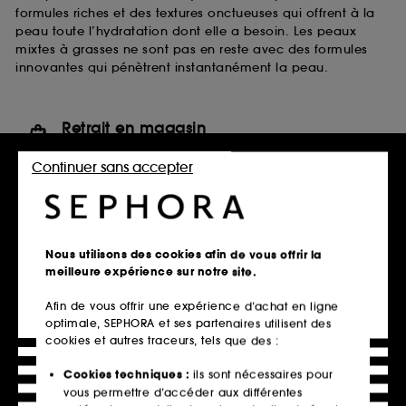
formules riches et des textures onctueuses qui offrent à la
peau toute l’hydratation dont elle a besoin. Les peaux
mixtes à grasses ne sont pas en reste avec des formules
innovantes qui pénètrent instantanément la peau.
Retrait en magasin
Click & Collect en 2h offert
Continuer sans accepter
En savoir plus
Livraison standard offerte
à domicile dès 60€ en France
Nous utilisons des cookies afin de vous offrir la
métropolitaine et Monaco
meilleure expérience sur notre site.
Explorer l'offre
Afin de vous offrir une expérience d’achat en ligne
optimale, SEPHORA et ses partenaires utilisent des
Paiements sécurisés
cookies et autres traceurs, tels que des :
et paiements en plusieurs fois
Cookies techniques :
ils sont nécessaires pour
En savoir plus
vous permettre d’accéder aux différentes