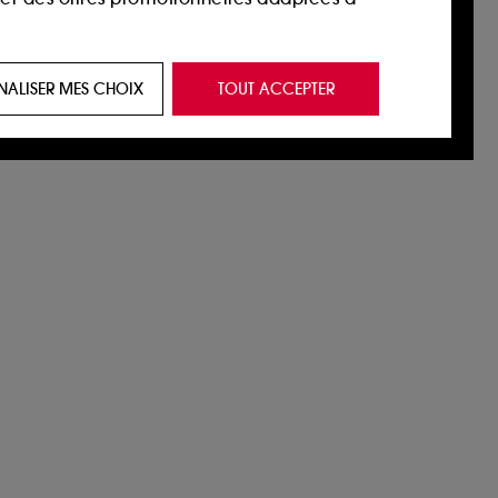
 de vous plaire via des publicités, y compris
NALISER MES CHOIX
TOUT ACCEPTER
e navigation, et de l'historique de vos
 de navigation sur notre site afin d’en
 les fraudes aux moyens de paiement et les
nctionnalités du site, tel que les cookies
us permettant d’accéder à votre compte lors
ous pouvez personnaliser vos choix concernant