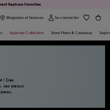
Avent Sephora Favorites
Magasins
et Services
Se connecter
s
Sephora Collection
Bons Plans & Cadeaux
Sepho
t ! Des
n. Les peaux
 peau.