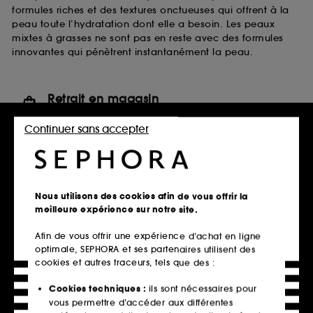
formules riches et des textures onctueuses qui offrent à la
peau toute l’hydratation dont elle a besoin. Les peaux
mixtes à grasses ne sont pas en reste avec des formules
innovantes qui pénètrent instantanément la peau.
Retrait en magasin
Click & Collect en 2h offert
Continuer sans accepter
En savoir plus
Livraison standard offerte
à domicile dès 60€ en France
Nous utilisons des cookies afin de vous offrir la
métropolitaine et Monaco
meilleure expérience sur notre site.
Explorer l'offre
Afin de vous offrir une expérience d’achat en ligne
optimale, SEPHORA et ses partenaires utilisent des
Paiements sécurisés
cookies et autres traceurs, tels que des :
et paiements en plusieurs fois
Cookies techniques :
ils sont nécessaires pour
En savoir plus
vous permettre d’accéder aux différentes