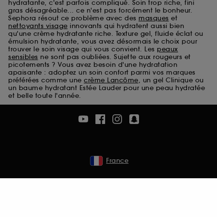
hydratante, c'est parfois compliqué. Soin trop riche, fini
Cookies de sécurisation des paiements en ligne :
gras désagréable... ce n'est pas forcément le bonheur.
ils nous permettent de lutter notamment contre les
Sephora résout ce problème avec des
masques
et
fraudes aux moyens de paiement et les
nettoyants visage
innovants qui hydratent aussi bien
qu'une crème hydratante riche. Texture gel, fluide éclat ou
usurpations d’identité.
émulsion hydratante, vous avez désormais le choix pour
trouver le soin visage qui vous convient. Les
peaux
Cookies fonctionnels :
il s’agit de cookies
sensibles
ne sont pas oubliées. Sujette aux rougeurs et
permettant l’affichage et/ou la fourniture de
picotements ? Vous avez besoin d'une hydratation
certaines fonctionnalités du site, tel que les
apaisante : adoptez un soin confort parmi vos marques
préférées comme une
crème Lancôme
, un gel Clinique ou
cookies d’authentification qui sont utilisés afin de
un baume hydratant Estée Lauder pour une peau hydratée
vous faire bénéficier de l’authentification
et belle toute l'année.
prolongée vous permettant d’accéder à votre
compte lors de votre prochaine visite sur le site
sans saisir à nouveau votre identifiant et mot de
passe.
France
A l'exception des cookies techniques, le dépôt et la
lecture de ces traceurs requiert votre accord. Vous
pouvez personnaliser vos choix concernant le dépôt
de ces cookies grâce au bouton "personnaliser mes
choix" ci-dessous ou décider de "tout accepter".
Sephora pourra associer les informations de
navigation collectées par ces Cookies, pour les