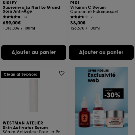
SISLEY
PIXI
Supremÿa La Nuit Le Grand
Vitamin C Serum
Soin Anti-Âge
Concentré Eclaircissant
13
9
659,00€
38,00€
1.318,00€
/
100ml
126,67€
/
100ml
Ajouter au panier
Ajouter au panier
Clean at Sephora
WESTMAN ATELIER
Skin Activator Serum
Sérum Activateur Pour La Peau