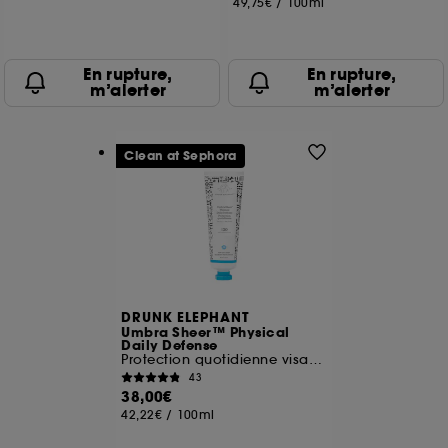
49,75€
/
100ml
En rupture,
En rupture,
m’alerter
m’alerter
Clean at Sephora
DRUNK ELEPHANT
Umbra Sheer™ Physical
Daily Defense
Protection quotidienne visage SPF 30
43
38,00€
42,22€
/
100ml