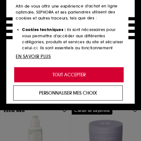
Afin de vous offrir une expérience d’achat en ligne
optimale, SEPHORA et ses partenaires utilisent des
cookies et autres traceurs, tels que des :
Cookies techniques :
ils sont nécessaires pour
BYOMA
vous permettre d’accéder aux différentes
Sérum Hydratant
catégories, produits et services du site et sécuriser
Soin visage apaisant
celui-ci. Ils sont essentiels au fonctionnement
731
technique du site et ne peuvent être désactivés.
EN SAVOIR PLUS
18,00€
60,00€
/
100ml
Cookies de personnalisation :
ils nous permettent
de vous offrir une expérience enrichie et
TOUT ACCEPTER
personnalisée en vous recommandant des
produits, des services et des contenus qui
Ajouter au panier
répondent au mieux à vos préférences, et de vous
PERSONNALISER MES CHOIX
proposer des offres promotionnelles adaptées à
votre profil.
Exclu web
Clean at Sephora
Cookies réseaux sociaux et publicité :
ils sont
utilisés pour vous présenter du contenu susceptible
de vous plaire via des publicités, y compris sur des
sites tiers et sur les réseaux sociaux, sur la base
des pages que vous avez consultées, de votre