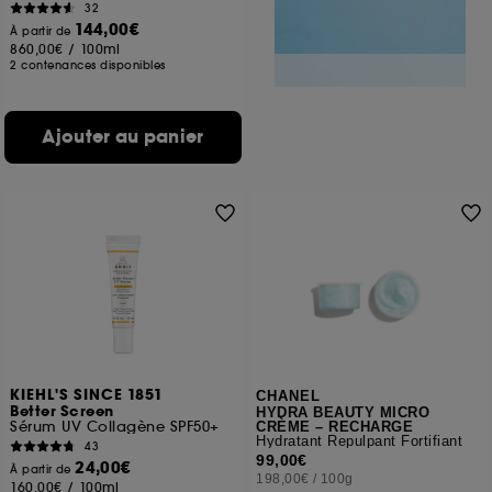
32
144,00€
À partir de
860,00€
/
100ml
2 contenances disponibles
Ajouter au panier
KIEHL'S SINCE 1851
CHANEL
Better Screen
HYDRA BEAUTY MICRO
Sérum UV Collagène SPF50+
CRÈME – RECHARGE
Hydratant Repulpant Fortifiant
43
99,00€
24,00€
À partir de
198,00€
/
100g
160,00€
/
100ml