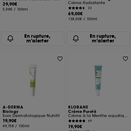
Crème Hydratante
29,90€
22
5,98€
/
100ml
69,00€
138,00€
/
100ml
En rupture,
En rupture,
m’alerter
m’alerter
A-DERMA
KLORANE
Biology
Crème Pureté
Soin Dermatologique Nutritif
Crème à la Menthe aquatique BIO
19,90€
69
49,75€
/
100ml
19,90€