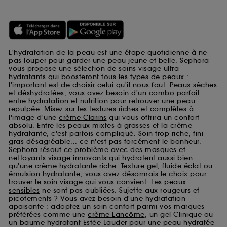
L'hydratation de la peau est une étape quotidienne à ne
pas louper pour garder une peau jeune et belle. Sephora
vous propose une sélection de soins visage ultra-
hydratants qui boosteront tous les types de peaux :
l'important est de choisir celui qu'il nous faut. Peaux sèches
et déshydratées, vous avez besoin d'un combo parfait
entre hydratation et nutrition pour retrouver une peau
repulpée. Misez sur les textures riches et complètes à
l'image d'une
crème Clarins
qui vous offrira un confort
absolu. Entre les peaux mixtes à grasses et la crème
hydratante, c'est parfois compliqué. Soin trop riche, fini
gras désagréable... ce n'est pas forcément le bonheur.
Sephora résout ce problème avec des
masques
et
nettoyants visage
innovants qui hydratent aussi bien
qu'une crème hydratante riche. Texture gel, fluide éclat ou
émulsion hydratante, vous avez désormais le choix pour
trouver le soin visage qui vous convient. Les
peaux
sensibles
ne sont pas oubliées. Sujette aux rougeurs et
picotements ? Vous avez besoin d'une hydratation
apaisante : adoptez un soin confort parmi vos marques
préférées comme une
crème Lancôme
, un gel Clinique ou
un baume hydratant Estée Lauder pour une peau hydratée