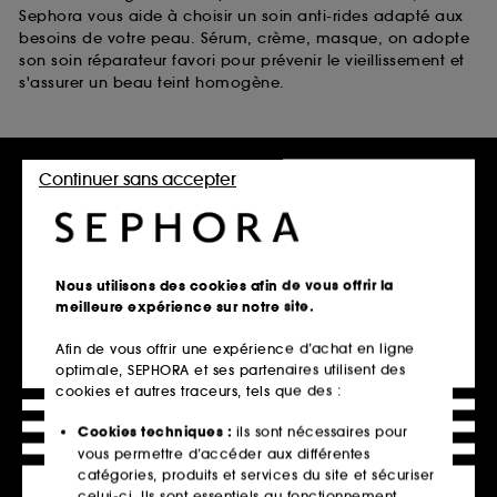
Sephora vous aide à choisir un soin anti-rides adapté aux
besoins de votre peau. Sérum, crème, masque, on adopte
son soin réparateur favori pour prévenir le vieillissement et
s'assurer un beau teint homogène.
Retrait en magasin
Continuer sans accepter
Click & Collect en 2h offert
En savoir plus
Livraison standard offerte
Nous utilisons des cookies afin de vous offrir la
à domicile dès 60€ en France
meilleure expérience sur notre site.
métropolitaine et Monaco
Afin de vous offrir une expérience d’achat en ligne
Explorer l'offre
optimale, SEPHORA et ses partenaires utilisent des
cookies et autres traceurs, tels que des :
Paiements sécurisés
Cookies techniques :
ils sont nécessaires pour
et paiements en plusieurs fois
vous permettre d’accéder aux différentes
catégories, produits et services du site et sécuriser
En savoir plus
celui-ci. Ils sont essentiels au fonctionnement