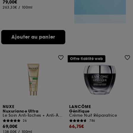
79,00€
263,33€
/
100ml
Ajouter au panier
Offre fidélité web
NUXE
LANCÔME
Nuxuriance Ultra
Génifique
Le Soin Anti-Taches + Anti-Âge SPF 30
Crème Nuit Réparatrice
26
786
69,00€
66,75€
138,00€
/
100ml