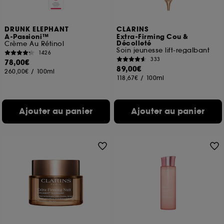
DRUNK ELEPHANT
CLARINS
A-Passioni™
Extra-Firming Cou &
Décolleté
Crème Au Rétinol
Soin jeunesse lift-regalbant
1426
333
78,00€
89,00€
260,00€
/
100ml
118,67€
/
100ml
Ajouter au panier
Ajouter au panier