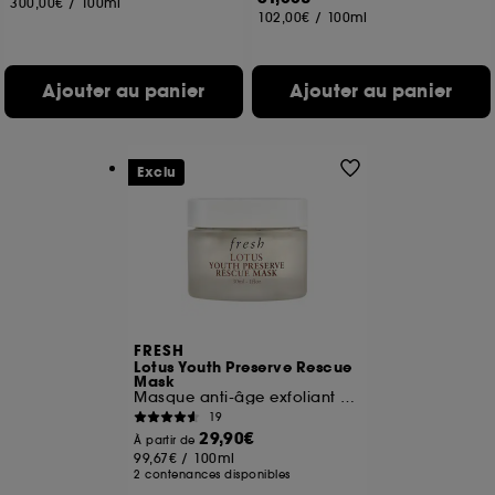
300,00€
/
100ml
102,00€
/
100ml
Ajouter au panier
Ajouter au panier
Exclu
FRESH
Lotus Youth Preserve Rescue
Mask
Masque anti-âge exfoliant au Lotus
19
29,90€
À partir de
99,67€
/
100ml
2 contenances disponibles