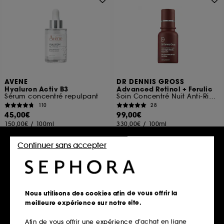
AVENE
DR DENNIS GROSS
Hyaluron Activ B3
Advanced Retinol + Ferulic
Sérum concentré repulpant
Soin Concentré Nuit Anti-Rides
110
28
45,00€
99,00€
150,00€
/
100ml
330,00€
/
100ml
Continuer sans accepter
Ajouter au panier
Ajouter au panier
Nous utilisons des cookies afin de vous offrir la
Exclu
meilleure expérience sur notre site.
Afin de vous offrir une expérience d’achat en ligne