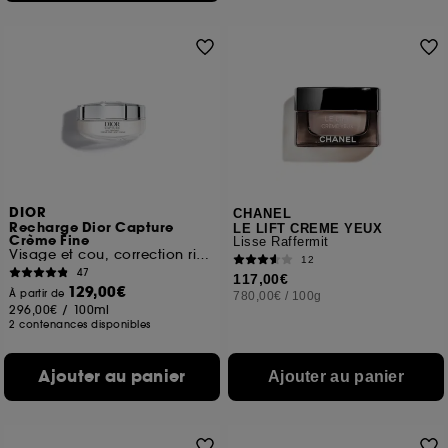
DIOR
CHANEL
Recharge Dior Capture
LE LIFT CREME YEUX
Crème Fine
Lisse Raffermit
Visage et cou, correction rides et fermeté
12
47
117,00€
129,00€
À partir de
780,00€
/
100g
296,00€
/
100ml
2 contenances disponibles
Ajouter au panier
Ajouter au panier