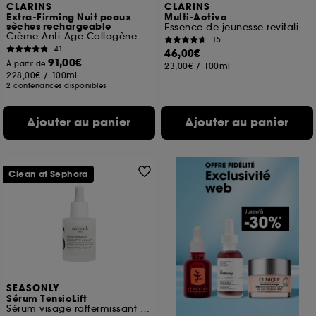
CLARINS
CLARINS
Extra-Firming Nuit peaux
Multi-Active
sèches rechargeable
Essence de jeunesse revitalisante
Crème Anti-Âge Collagène fermeté
15
41
46,00€
91,00€
À partir de
23,00€
/
100ml
228,00€
/
100ml
2 contenances disponibles
Ajouter au panier
Ajouter au panier
Clean at Sephora
SEASONLY
Sérum TensioLift
Sérum visage raffermissant et liftant