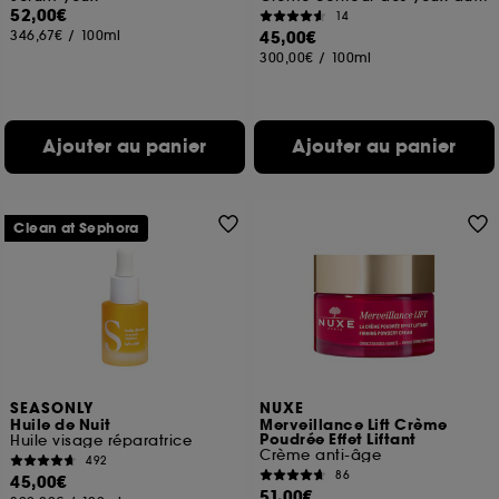
52,00€
14
346,67€
/
100ml
45,00€
300,00€
/
100ml
Ajouter au panier
Ajouter au panier
Clean at Sephora
SEASONLY
NUXE
Huile de Nuit
Merveillance Lift Crème
Poudrée Effet Liftant
Huile visage réparatrice
Crème anti-âge
492
86
45,00€
51,00€