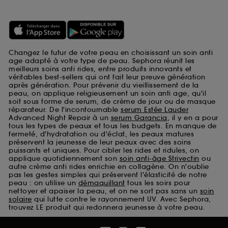
Changez le futur de votre peau en choisissant un soin anti
age adapté à votre type de peau. Sephora réunit les
meilleurs soins anti rides, entre produits innovants et
véritables best-sellers qui ont fait leur preuve génération
après génération. Pour prévenir du vieillissement de la
peau, on applique religieusement un soin anti age, qu'il
soit sous forme de serum, de crème de jour ou de masque
réparateur. De l'incontournable
serum Estée Lauder
Advanced Night Repair à un
serum Garancia
, il y en a pour
tous les types de peaux et tous les budgets. En manque de
fermeté, d'hydratation ou d'éclat, les peaux matures
préservent la jeunesse de leur peaux avec des soins
puissants et uniques. Pour cibler les rides et ridules, on
applique quotidiennement son
soin anti-âge Strivectin
ou
autre crème anti rides enrichie en collagène. On n'oublie
pas les gestes simples qui préservent l'élasticité de notre
peau : on utilise un
démaquillant
tous les soirs pour
nettoyer et apaiser la peau, et on ne sort pas sans un
soin
solaire
qui lutte contre le rayonnement UV. Avec Sephora,
trouvez LE produit qui redonnera jeunesse à votre peau.