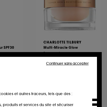
CHARLOTTE TILBURY
ur SPF30
Multi-Miracle Glow
Baume visage
62,00€
Continuer sans accepter
62,00€
/
100ml
ookies et autres traceurs, tels que des :
produits et services du site et sécuriser