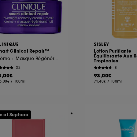
LINIQUE
SISLEY
mart Clinical Repair™
Lotion Purifiante
Équilibrante Aux R
Crème + Masque Régénérant Nuit
Tropicales
32
8
8,00€
93,00€
6,00€
/
100ml
74,40€
/
100ml
n at Sephora