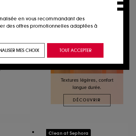
sonnalisée en vous recommandant des
ser des offres promotionnelles adaptées à
 de vous plaire via des publicités, y compris
NALISER MES CHOIX
TOUT ACCEPTER
e navigation, et de l'historique de vos
ERM
+
 de navigation sur notre site afin d’en
Textures légères, confort
longue durée.
 les fraudes aux moyens de paiement et les
DÉCOUVRIR
nctionnalités du site, tel que les cookies
us permettant d’accéder à votre compte lors
Clean at Sephora