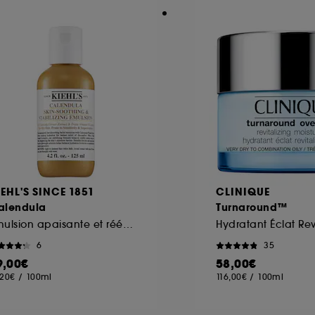
IEHL'S SINCE 1851
CLINIQUE
alendula
Turnaround™
Emulsion apaisante et rééquilibrante au Calendula
6
35
9,00€
58,00€
,20€
/
100ml
116,00€
/
100ml