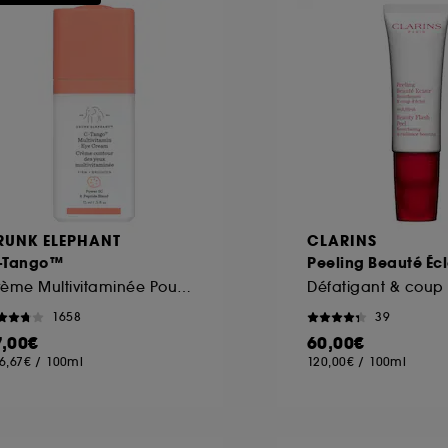
ôt et la lecture de ces traceurs requiert votre accord. V
rsonnaliser mes choix" ci-dessous ou décider de "tout ac
s Cookies, pour les finalités acceptées, avec les données
ur refuser tous les cookies, cliques sur "continuer sans a
tez obtenir plus d'information sur les cookies utilisés,
cliq
RUNK ELEPHANT
CLARINS
-Tango™
Peeling Beauté Écl
Crème Multivitaminée Pour Le Contour Des Yeux
Défatigant & coup 
1658
39
7,00€
60,00€
6,67€
/
100ml
120,00€
/
100ml