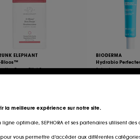
RUNK ELEPHANT
BIODERMA
-Bloos™
Hydrabio Perfecte
Gouttes Roses Effet Bonne Mine
Soin visage
497
4
9,90€
25,00€
3,00€
/
100ml
62,50€
/
100ml
ir la meilleure expérience sur notre site.
 ligne optimale, SEPHORA et ses partenaires utilisent des c
n at Sephora
Exclu web
s pour vous permettre d’accéder aux différentes catégories, 