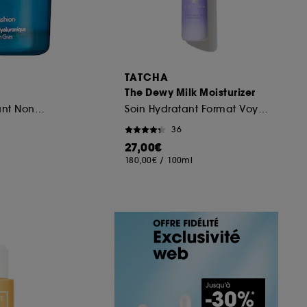
TATCHA
The Dewy Milk Moisturizer
Gel-Crème Hydratant Non-Gras
Soin Hydratant Format Voyage
36
27,00€
180,00€
/
100ml