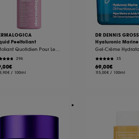
ERMALOGICA
DR DENNIS GROSS
quid Peelfoliant
Hyaluronic Marine
Exfoliant Quotidien Pour Le Visage
296
35
9,00€
69,00€
3,90€
/
100ml
115,00€
/
100ml