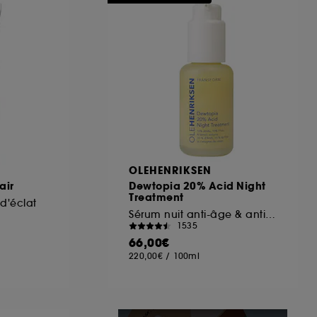
ous pouvez personnaliser vos choix concernant
cepter". Sephora pourra associer les
 personnelles collectées ou générées lors
ccepter". Voous pouvez à tout moment choisir
uez
ici
.
OLEHENRIKSEN
air
Dewtopia 20% Acid Night
Treatment
d'éclat
Sérum nuit anti-âge & anti-taches AHA + PHA
1535
66,00€
220,00€
/
100ml