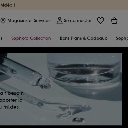
 vidéo !
Magasins
et Services
Se connecter
s
Sephora Collection
Bons Plans & Cadeaux
Sepho
ait besoin
pporter la
u mixtes.