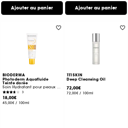
Ajouter au panier
Ajouter au panier
BIODERMA
111SKIN
Photoderm Aquafluide
Deep Cleansing Oil
Teinte dorée
Soin Hydratant pour peaux sensibles
72,00€
3
72,00€
/
100ml
18,00€
45,00€
/
100ml