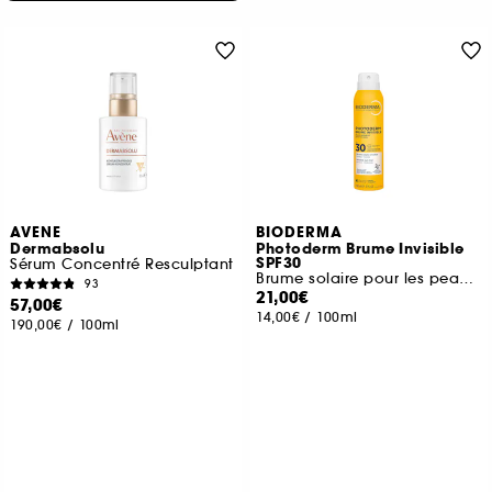
AVENE
BIODERMA
Dermabsolu
Photoderm Brume Invisible
SPF30
Sérum Concentré Resculptant
Brume solaire pour les peaux sensibles
93
21,00€
57,00€
14,00€
/
100ml
190,00€
/
100ml