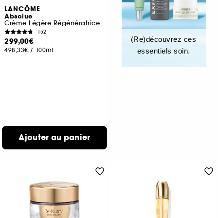
LANCÔME
Absolue
Crème Légère Régénératrice
152
(Re)découvrez ces
299,00€
498,33€
/
100ml
essentiels soin.
Ajouter au panier