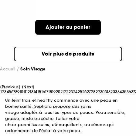
Ajouter au panier
Voir plus de produits
Accueil
Soin Visage
[
Previous
]
[
Next
]
1
2
3
4
5
6
7
8
9
10
11
12
13
14
15
16
17
18
19
20
21
22
23
24
25
26
27
28
29
30
31
32
33
34
35
36
37
Un teint frais et healthy commence avec une peau en
bonne santé. Sephora propose des soins
visage adaptés à tous les types de peaux. Peau sensible,
grasse, mixte ou sèche, faites votre
choix parmi les soins, démaquillants, ou sérums qui
redonneront de l'éclat à votre peau.