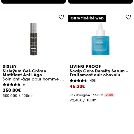
Offre fidélité web
SISLEY
LIVING PROOF
Sisleÿum Gel-Crème
Scalp Care Density Serum –
Matifiant Anti-Âge
Traitement cuir chevelu
Soin anti-âge pour homme peaux mixtes à
458
6
46,20€
250,00€
500,00€
/
100ml
Prix d'origine : 66,00€
-30%
92,40€
/
100ml