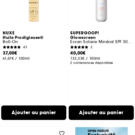
NUXE
SUPERGOOP!
Huile Prodigieuse®
Glowscreen
Roll-On
Écran Solaire Minéral SPF 30 PA+++
43
2
37,00€
40,00€
61,67€
/
100ml
133,33€
/
100ml
2 contenances disponibles
Ajouter au panier
Ajouter au panier