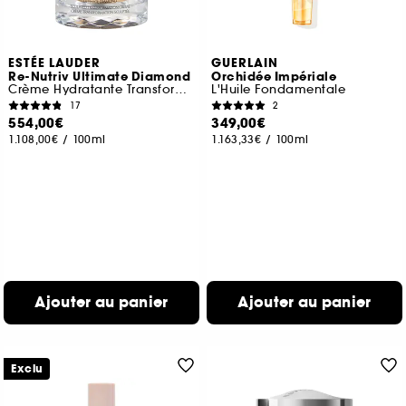
ESTÉE LAUDER
GUERLAIN
Re-Nutriv Ultimate Diamond
Orchidée Impériale
Crème Hydratante Transformation Sculptée
L'Huile Fondamentale
17
2
554,00€
349,00€
1.108,00€
/
100ml
1.163,33€
/
100ml
Ajouter au panier
Ajouter au panier
Exclu