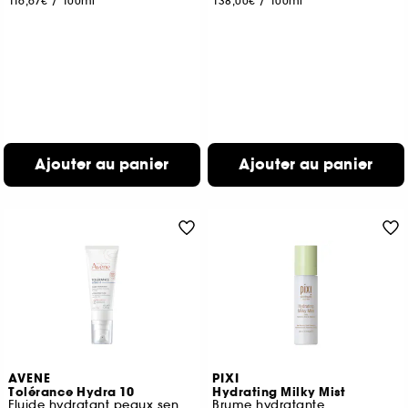
116,67€
/
100ml
138,00€
/
100ml
Ajouter au panier
Ajouter au panier
AVENE
PIXI
Tolérance Hydra 10
Hydrating Milky Mist
Fluide hydratant peaux sensibles normales à mixtes
Brume hydratante