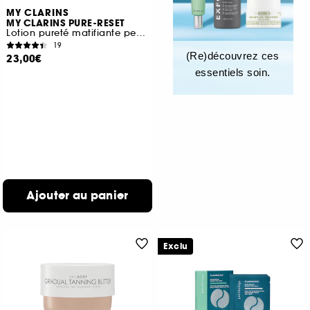
MY CLARINS
MY CLARINS PURE-RESET
Lotion pureté matifiante peaux mixtes à grasses
19
(Re)découvrez ces
23,00€
essentiels soin.
Ajouter au panier
Exclu