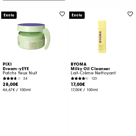
Exclu
Exclu
PIXI
BYOMA
Dream-yEYE
Milky Oil Cleanser
Patchs Yeux Nuit
Lait-Crème Nettoyant
24
123
28,00€
17,00€
46,67€
/
100ml
17,00€
/
100ml