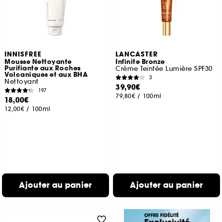
INNISFREE
LANCASTER
Mousse Nettoyante
Infinite Bronze
Purifiante aux Roches
Crème Teintée Lumière SPF30
Volcaniques et aux BHA
3
Nettoyant
39,90€
197
79,80€
/
100ml
18,00€
12,00€
/
100ml
Ajouter au panier
Ajouter au panier