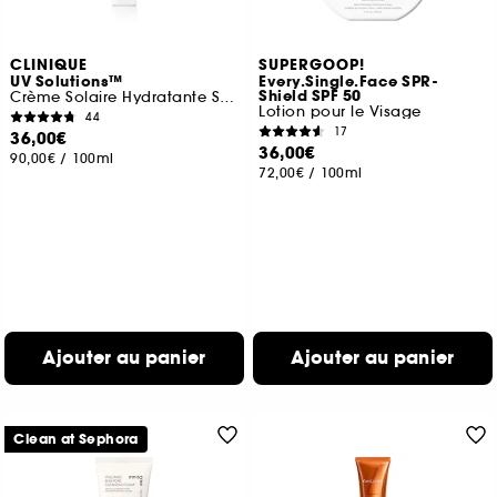
CLINIQUE
SUPERGOOP!
UV Solutions™
Every.Single.Face SPR-
Shield SPF 50
Crème Solaire Hydratante SPF 50
Lotion pour le Visage
44
17
36,00€
36,00€
90,00€
/
100ml
72,00€
/
100ml
Ajouter au panier
Ajouter au panier
Clean at Sephora