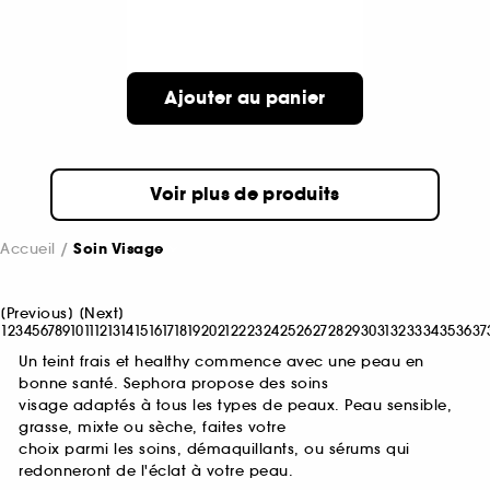
Ajouter au panier
Voir plus de produits
Accueil
Soin Visage
[
Previous
]
[
Next
]
1
2
3
4
5
6
7
8
9
10
11
12
13
14
15
16
17
18
19
20
21
22
23
24
25
26
27
28
29
30
31
32
33
34
35
36
37
Un teint frais et healthy commence avec une peau en
bonne santé. Sephora propose des soins
visage adaptés à tous les types de peaux. Peau sensible,
grasse, mixte ou sèche, faites votre
choix parmi les soins, démaquillants, ou sérums qui
redonneront de l'éclat à votre peau.