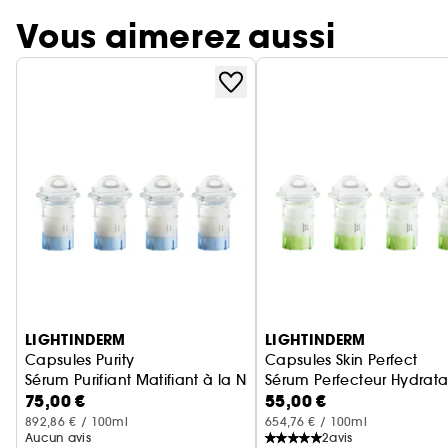
Vous aimerez aussi
Ignorer le carrousel produits
LIGHTINDERM
LIGHTINDERM
Capsules Purity
Capsules Skin Perfect
Sérum Purifiant Matifiant à la Niacinamide & Acide Salicyl
Sérum Perfecteur Hydrat
75,00 €
55,00 €
892,86 € / 100ml
654,76 € / 100ml
Aucun avis
2
avis