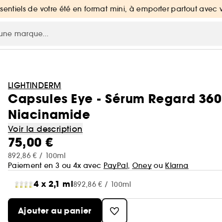
ssentiels de votre été en format mini, à emporter partout avec 
LIGHTINDERM
Capsules Eye - Sérum Regard 360
Niacinamide
Voir la description
75,00 €
892,86 € / 100ml
Paiement en 3 ou 4x avec
PayPal
,
Oney
ou
Klarna
4 x 2,1 ml
892,86 € / 100ml
Ajouter au panier