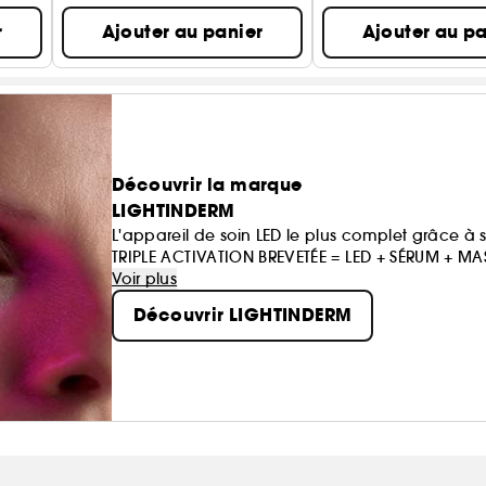
r
Ajouter au panier
Ajouter au pa
Découvrir la marque
LIGHTINDERM
L'appareil de soin LED le plus complet grâce à 
TRIPLE ACTIVATION BREVETÉE = LED + SÉRUM + M
Résultats cliniquement mesurés en 3MIN/JOUR.
Voir plus
Découvrir LIGHTINDERM