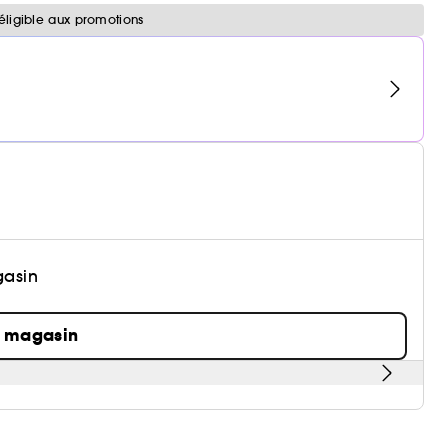
éligible aux promotions
gasin
n magasin