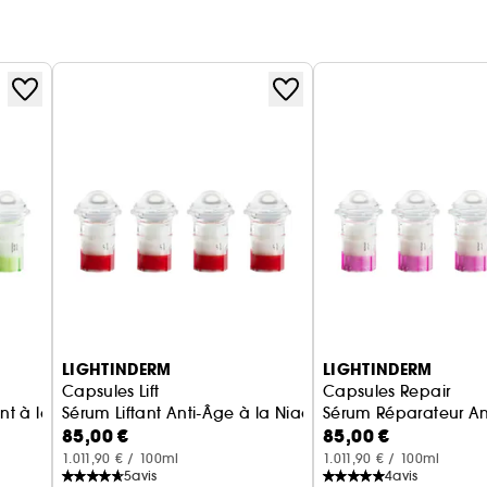
LIGHTINDERM
LIGHTINDERM
Capsules Lift
Capsules Repair
ique
ant à la Niacinamide & AH
Sérum Liftant Anti-Âge à la Niacinamide, Peptides & 
Sérum Réparateur An
85,00 €
85,00 €
1.011,90 € / 100ml
1.011,90 € / 100ml
5
avis
4
avis