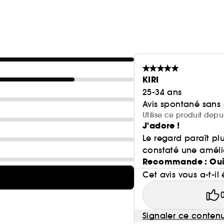
niacinamide sur l'activité des MMP-1.
KIRI
25-34 ans
Avis spontané sans
Utilise ce produit depu
J'adore !
Le regard paraît plu
constaté une amélio
Recommande : Ou
Cet avis vous a-t-il 
Signaler ce conten