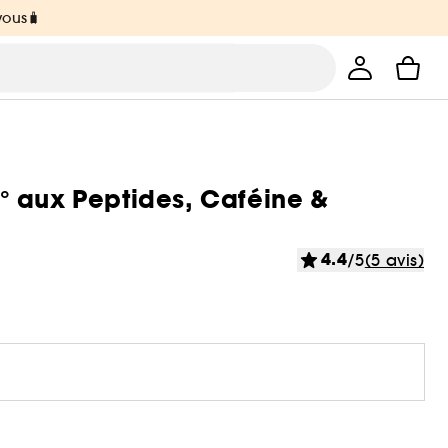
vous🧳
° aux Peptides, Caféine &
4.4
/5
(5 avis)