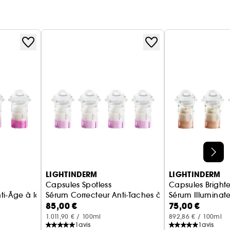
LIGHTINDERM
LIGHTINDERM
Capsules Spotless
Capsules Bright
HA
ti-Âge à la Niacinamide & Peptides
Sérum Correcteur Anti-Taches à la Niacinamide & 
Sérum Illuminat
85,00 €
75,00 €
1.011,90 € / 100ml
892,86 € / 100ml
1
avis
1
avis