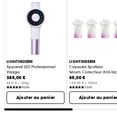
Ignorer le carrousel produits
LIGHTINDERM
LIGHTINDERM
Appareil LED Professionnel
Capsules Spotless
Visage
Sérum Correcteur Anti-Ta
385,00 €
85,00 €
Technologie Brevetée pour Régénérer la peau
64,17 € / 100g
1.011,90 € / 100ml
9
avis
1
avis
Ajouter au panier
Ajouter au panie