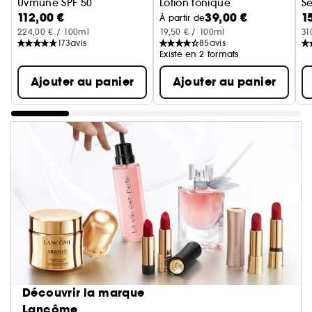
Uvmune SPF 50
Lotion tonique
S
112,00 €
39,00 €
1
Crème anti-âge avec SPF
C
À partir de
224,00 € / 100ml
19,50 € / 100ml
31
173
avis
85
avis
Existe en 2 formats
Ajouter au panier
Ajouter au panier
Découvrir la marque
Lancôme