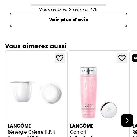
Vous avez vu 2 avis sur 428
Voir plus d'avis
Vous aimerez aussi
B
Ignorer le carrousel produits
LANCÔME
LANCÔME
L
Rénergie Crème H.P.N.
Confort
Ré