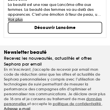
La beauté est une rose que Lancôme offre aux
femmes. La beauté des femmes va au-delà des
apparences. C'est une émotion à fleur de peau, un
éveil de tous les sens, le reflet d'une harmonie entre
Voir plus
le cœur, le corps et l'esprit...
Découvrir Lancôme
Newsletter beauté
Recevez les nouveautés, actualités et offres
Sephora par email
En m’inscrivant, j’accepte de recevoir par email mon
code de réduction ainsi que les offres et actualités de
Sephora personnalisées y compris avec l’utilisation de
technologies de suivi permettant de mesurer la
performance des campagnes afin d'optimiser et
personnaliser nos communications. Je déclare avoir plus
de 16 ans et je consens au traitement de mes
données
personnelles
et accepte la
politique de confidentialité
.
Adresse e-mail