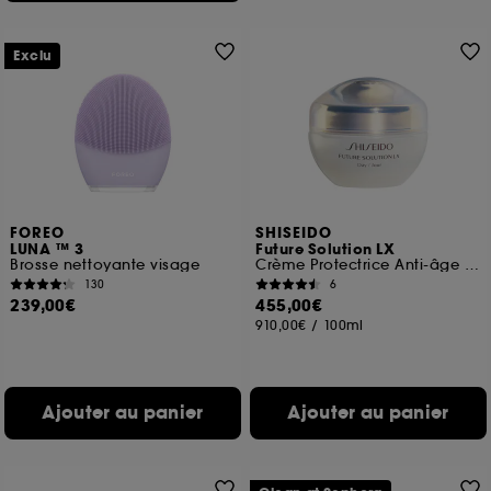
Exclu
FOREO
SHISEIDO
LUNA ™ 3
Future Solution LX
Brosse nettoyante visage
Crème Protectrice Anti-âge Jour SPF20
130
6
239,00€
455,00€
910,00€
/
100ml
Ajouter au panier
Ajouter au panier