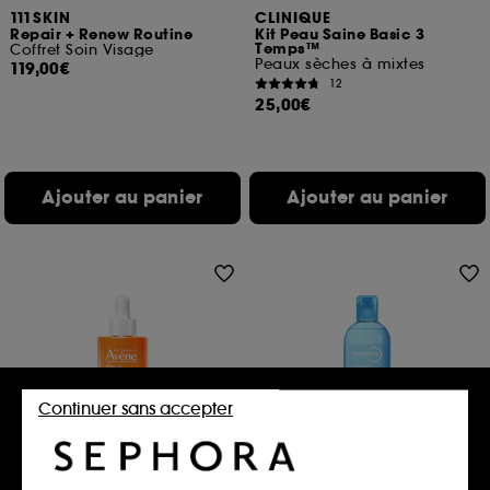
111SKIN
CLINIQUE
Repair + Renew Routine
Kit Peau Saine Basic 3
Temps™
Coffret Soin Visage
Peaux sèches à mixtes
119,00€
12
25,00€
Ajouter au panier
Ajouter au panier
Continuer sans accepter
AVENE
BIODERMA
ULTRA SERUM SPF50+
Hydrabio Tonique
ACTIVE L'ÉCLAT
Lotion tonique visage et yeux peaux sensibles déshydratées