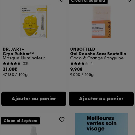
Clean at Sephora
DR.JART+
UNBOTTLED
Cryo Rubber™
Gel Douche Sans Bouteille
Masque Illuminateur
Coco & Orange Sanguine
221
4
21,00€
9,90€
47,73€
/
100g
9,00€
/
100g
Ajouter au panier
Ajouter au panier
Clean at Sephora