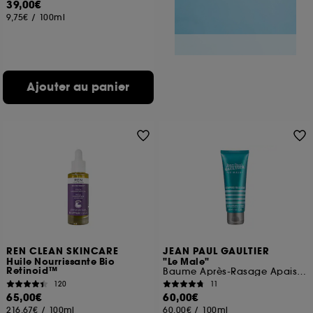
39,00€
9,75€
/
100ml
Ajouter au panier
REN CLEAN SKINCARE
JEAN PAUL GAULTIER
Huile Nourrissante Bio
"Le Male"
Retinoid™
Baume Après-Rasage Apaisant
120
11
65,00€
60,00€
216,67€
/
100ml
60,00€
/
100ml