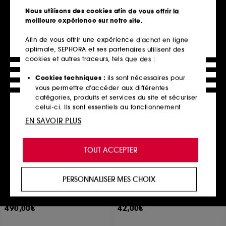
30
6
Nous utilisons des cookies afin de vous offrir la
35,00€
17,50€
meilleure expérience sur notre site.
116,67€
/
100ml
7,00€
/
100ml
Afin de vous offrir une expérience d’achat en ligne
optimale, SEPHORA et ses partenaires utilisent des
cookies et autres traceurs, tels que des :
Ajouter au panier
Ajouter au panier
Cookies techniques :
ils sont nécessaires pour
vous permettre d’accéder aux différentes
catégories, produits et services du site et sécuriser
Nouveauté
Exclu web
celui-ci. Ils sont essentiels au fonctionnement
technique du site et ne peuvent être désactivés.
EN SAVOIR PLUS
Cookies de personnalisation :
ils nous permettent
de vous offrir une expérience enrichie et
TOUT ACCEPTER
personnalisée en vous recommandant des
produits, des services et des contenus qui
répondent au mieux à vos préférences, et de vous
PERSONNALISER MES CHOIX
proposer des offres promotionnelles adaptées à
AUGUSTINUS BADER
D-LAB NUTRICOSMETICS
The Elixir
Pro-Collagène Peau Neuve
votre profil.
Serum anti-age enrichi en TFC8® optimisé
Compléments Alimentaires
490,00€
42,00€
Cookies réseaux sociaux et publicité :
ils sont
utilisés pour vous présenter du contenu susceptible