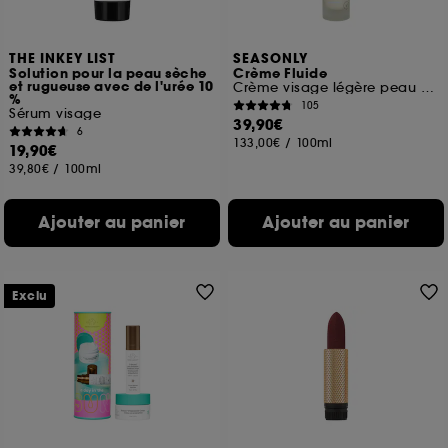
THE INKEY LIST
SEASONLY
Solution pour la peau sèche
Crème Fluide
et rugueuse avec de l'urée 10
Crème visage légère peau normale à mixte
%
105
Sérum visage
39,90€
6
133,00€
/
100ml
19,90€
39,80€
/
100ml
Ajouter au panier
Ajouter au panier
Exclu