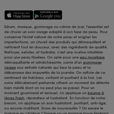
Sérum, masque, gommage ou crème de jour, l'essentiel est
de choisir un soin visage adapté à son type de peau. Pour
conserver l'éclat naturel de notre peau et soigner les
imperfections, on choisit des produits qui démaquillent et
nettoient tout en douceur, avec des ingrédients de qualité.
Nettoyer, exfolier, et hydrater, c'est une routine infaillible
pour une peau flawless. On opte pour une
eau micellaire
démaquillante et rafraîchissante, suivie d'un
gommage
visage
aux extraits naturels qui lisse la peau et la
débarrasse des impuretés de la journée. On raffole de ce
sentiment de fraîcheur, vivifiant et purifiant à la fois. Les
soins délicatement parfumés offrent un moment de détente
bien mérité dont on ne peut plus se passer. Pour un
moment gourmand et sensuel, on applique un
baume à
lèvres Fresh
, réparateur et hydratant. En fonction de notre
besoin, on applique un soin hydratant, purifiant, anti-âge,
ou encore matifiant. Envie de nouveautés ? On essaie le
masque au charbon Clinique
ou un
masque boue Sephora