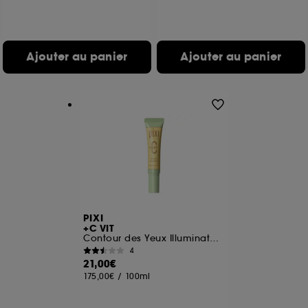
de vous plaire via des publicités, y compris sur des
sites tiers et sur les réseaux sociaux, sur la base
des pages que vous avez consultées, de votre
navigation, et de l'historique de vos interactions.
Ajouter au panier
Ajouter au panier
Cookies de mesure d’audience :
ils nous
permettent de réaliser des statistiques de
fréquentation et de navigation sur notre site afin
d’en améliorer la performance.
Cookies de sécurisation des paiements en ligne :
ils nous permettent de lutter notamment contre les
fraudes aux moyens de paiement et les
usurpations d’identité.
Cookies fonctionnels :
il s’agit de cookies
permettant l’affichage et/ou la fourniture de
PIXI
+C VIT
certaines fonctionnalités du site, tel que les
Contour des Yeux Illuminateur
cookies d’authentification qui sont utilisés afin de
4
vous faire bénéficier de l’authentification
21,00€
prolongée vous permettant d’accéder à votre
175,00€
/
100ml
compte lors de votre prochaine visite sur le site
sans saisir à nouveau votre identifiant et mot de