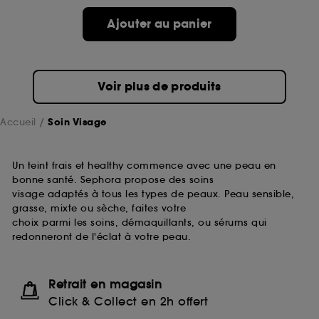
passe.
Ajouter au panier
A l'exception des cookies techniques, le dépôt et la
lecture de ces traceurs requiert votre accord. Vous
pouvez personnaliser vos choix concernant le dépôt
Voir plus de produits
de ces cookies grâce au bouton "personnaliser mes
choix" ci-dessous ou décider de "tout accepter".
Sephora pourra associer les informations de
Accueil
Soin Visage
navigation collectées par ces Cookies, pour les
finalités acceptées, avec les données personnelles
collectées ou générées lors de votre activité en ligne
Un teint frais et healthy commence avec une peau en
ou en magasin. Pour refuser tous les cookies, cliques
bonne santé. Sephora propose des soins
sur "continuer sans accepter". Voous pouvez à tout
visage adaptés à tous les types de peaux. Peau sensible,
moment choisir de retirer votrte consentement. Si vous
grasse, mixte ou sèche, faites votre
souhaitez obtenir plus d'information sur les cookies
choix parmi les soins, démaquillants, ou sérums qui
utilisés,
cliquez
ici
.
redonneront de l'éclat à votre peau.
Retrait en magasin
Click & Collect en 2h offert