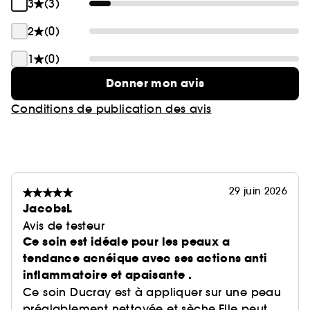
3
(3)
2
(0)
1
(0)
Donner mon avis
Conditions de publication des avis
29 juin 2026
JacobsL
Avis de testeur
Ce soin est idéale pour les peaux a
tendance acnéique avec ses actions anti
inflammatoire et apaisante .
Ce soin Ducray est à appliquer sur une peau
préalablement nettoyée et sèche.Elle peut