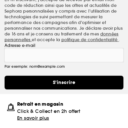
équipes hautement qualifiées et mènent des
code de réduction ainsi que les offres et actualités de
protocoles rigoureux pour garantir des produits
Sephora personnalisées y compris avec l’utilisation de
innovants, efficaces et sûrs. Les soins Ducray sont
technologies de suivi permettant de mesurer la
reconnus et prescrits par les professionnels de santé.
performance des campagnes afin d'optimiser et
personnaliser nos communications. Je déclare avoir plus
de 16 ans et je consens au traitement de mes
données
personnelles
et accepte la
politique de confidentialité
.
Adresse e-mail
Par exemple: nom@example.com
S'inscrire
Retrait en magasin
Click & Collect en 2h offert
En savoir plus