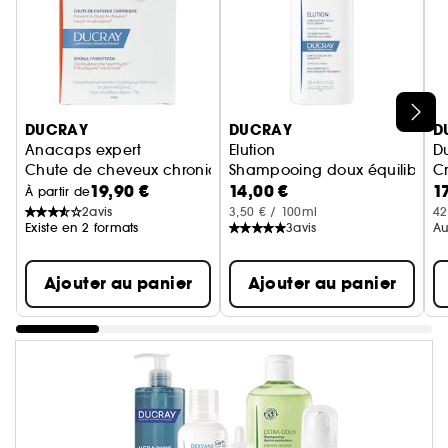
Ignorer le carrousel produits
DUCRAY
DUCRAY
D
Anacaps expert
Elution
D
Chute de cheveux chronique
Shampooing doux équilibrant a
C
19,90 €
14,00 €
1
À partir de
2
avis
3,50 € / 100ml
42
Existe en 2 formats
3
avis
Au
Ajouter au panier
Ajouter au panier