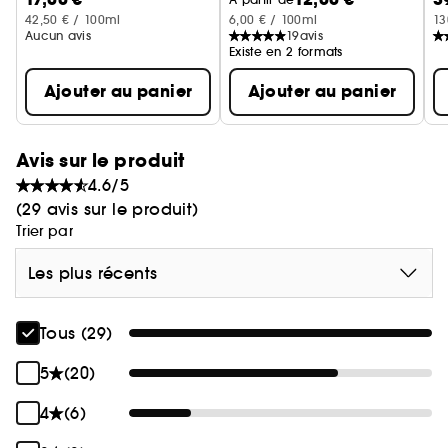
42,50 € / 100ml
6,00 € / 100ml
13
Aucun avis
19
avis
Existe en 2 formats
Ajouter au panier
Ajouter au panier
Avis sur le produit
4.6/5
(29 avis sur le produit)
Trier par
Les plus récents
Tous (29)
5
(20)
4
(6)