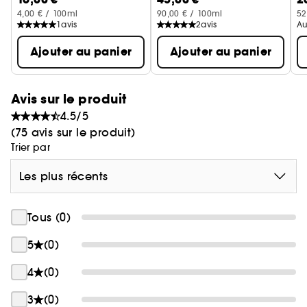
4,00 € / 100ml
90,00 € / 100ml
52
1
avis
2
avis
Au
Ajouter au panier
Ajouter au panier
Avis sur le produit
4.5/5
(75 avis sur le produit)
Trier par
Les plus récents
Tous (0)
5
(0)
4
(0)
3
(0)