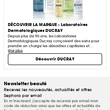
DÉCOUVRIR LA MARQUE - Laboratoires
Dermatologiques DUCRAY
Depuis plus de 90 ans, les Laboratoires
Dermatologiques Ducray conçoivent des soins pour
prendre en charge les désordres capillaires et
dermatologiques de toute la famille afin d’améliorer
Voir plus
son quotidien. 74 formules de soins pour la peau, le
Découvrir DUCRAY
cuir chevelu et les cheveux, couvrant 15 domaines
de prise en charge allant des peaux à tendance
acnéique à l’eczéma en passant par la chute de
cheveux ou l'hyperpigmentation, sont aujourd’hui
proposés dans plus de 50 pays.
Newsletter beauté
Depuis le choix d’actifs ultra ciblés jusqu’à
Recevez les nouveautés, actualités et offres
l’évaluation de la tolérance, en passant par la
qualité des textures, les Laboratoires
Sephora par email
Dermatologiques Ducray travaillent avec des
En m’inscrivant, j’accepte de recevoir par email mon
équipes hautement qualifiées et mènent des
code de réduction ainsi que les offres et actualités de
protocoles rigoureux pour garantir des produits