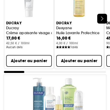
Ignorer le carrousel produits
DUCRAY
DUCRAY
D
Ducray
Dexyane
M
Crème apaisante visage anti-squames KELUAL DS
Huile Lavante Protectrice
C
17,00 €
16,00 €
4
42,50 € / 100ml
4,00 € / 100ml
90
Aucun avis
1
avis
Ajouter au panier
Ajouter au panier