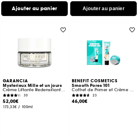
Ajouter au panier
Ajouter au panier
GARANCIA
BENEFIT COSMETICS
Mysterieux Mille et un jours
Smooth Pores 101
Crème Liftante Redensifiante anti-âge
Coffret de Primer et Crème hydratante visage
30
23
52,00€
46,00€
173,33€
/
100ml