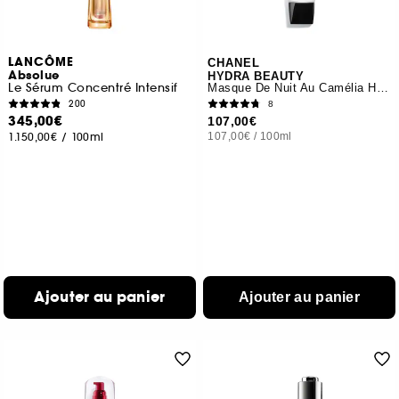
LANCÔME
CHANEL
Absolue
HYDRA BEAUTY
Le Sérum Concentré Intensif
Masque De Nuit Au Camélia Hydratant Oxygénant
200
8
345,00€
107,00€
1.150,00€
/
100ml
107,00€
/
100ml
Ajouter au panier
Ajouter au panier