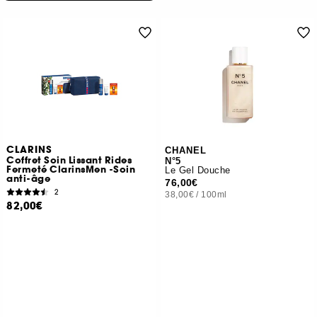
CLARINS
CHANEL
Coffret Soin Lissant Rides
N°5
Fermeté ClarinsMen -Soin
Le Gel Douche
anti-âge
76,00€
2
38,00€
/
100ml
82,00€