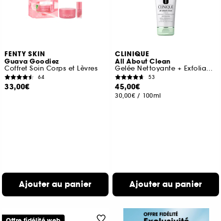
FENTY SKIN
CLINIQUE
Guava Goodiez
All About Clean
Coffret Soin Corps et Lèvres
Gelée Nettoyante + Exfoliante 2-en-1
64
53
33,00€
45,00€
30,00€
/
100ml
Ajouter au panier
Ajouter au panier
Offre fidélité web