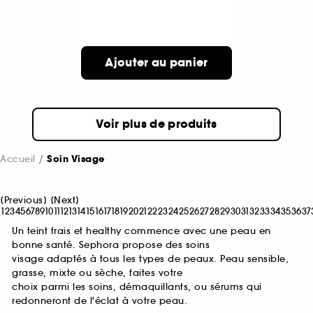
Ajouter au panier
Voir plus de produits
Accueil
Soin Visage
[
Previous
]
[
Next
]
1
2
3
4
5
6
7
8
9
10
11
12
13
14
15
16
17
18
19
20
21
22
23
24
25
26
27
28
29
30
31
32
33
34
35
36
37
Un teint frais et healthy commence avec une peau en
bonne santé. Sephora propose des soins
visage adaptés à tous les types de peaux. Peau sensible,
grasse, mixte ou sèche, faites votre
choix parmi les soins, démaquillants, ou sérums qui
redonneront de l'éclat à votre peau.